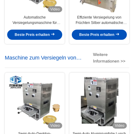
Video
Automatische
Effiziente Versiegelung von
Versiegelungsmaschine für
Früchten Silber automatische
Aluminiumfolie
Tray Versiegelungsmaschine mit
Vakuumsystem
Beste Preis erhalten
Beste Preis erhalten
Weitere
Maschine zum Versiegeln von
Informationen >>
Lebensmittelbehältern
Video
Video
Semi-Auto-Desktop-
Semi-Auto Aluminiumfolie Lunch