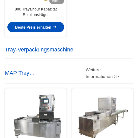
Video
800 Trays/hour Kapazität
Rotationsträger
Versiegelungsmaschine für
Snack-Träger für Trockenfutter
Beste Preis erhalten
Tray-Verpackungsmaschine
Weitere
MAP Tray
Informationen >>
Versiegelungsmaschine