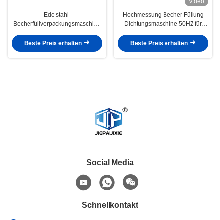
Video
Edelstahl-
Hochmessung Becher Füllung
Becherfüllverpackungsmaschine
Dichtungsmaschine 50HZ für
für PET-Teebecher
Haferbecher kundenspezifische
Dichtungslösungen
Beste Preis erhalten
Beste Preis erhalten
Social Media
Schnellkontakt