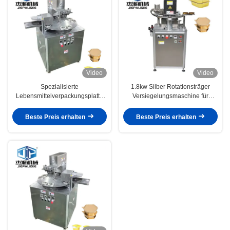
Video
Video
Spezialisierte
1.8kw Silber Rotationsträger
Lebensmittelverpackungsplatte
Versiegelungsmaschine für
Versiegelung für Dippen Sauce
umweltfreundliche
Cup Käse-Platte
Lebensmittelverpackungen
Beste Preis erhalten
Beste Preis erhalten