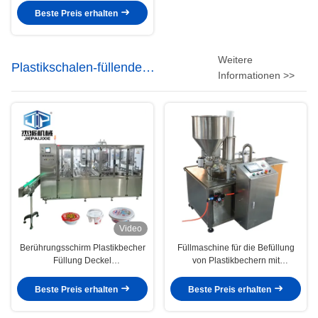
Beste Preis erhalten
Weitere
Plastikschalen-füllende
Informationen >>
versiegelnde Maschine
Video
Berührungsschirm Plastikbecher
Füllmaschine für die Befüllung
Füllung Deckel
von Plastikbechern mit
Versiegelungsmaschine für
Touchscreen für
flüssige Lebensmittelgetränke
Flüssigkeits-/Sauceverpackungen
Beste Preis erhalten
Beste Preis erhalten
mit Gasspülung und Vakuumtray