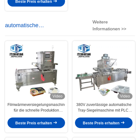
Versiegelungsgeschwindigkeit
Beste Preis erhalten
Weitere
automatische
Informationen >>
Behälterdichtungsmaschine
Video
Video
Filmwärmeversiegelungsmaschine
380V zuverlässige automatische
für die schnelle Produktion
Tray-Siegelmaschine mit PLC-
Verpackungsmaterial PP / PE /
Steuerung
PVC / PET
Beste Preis erhalten
Beste Preis erhalten