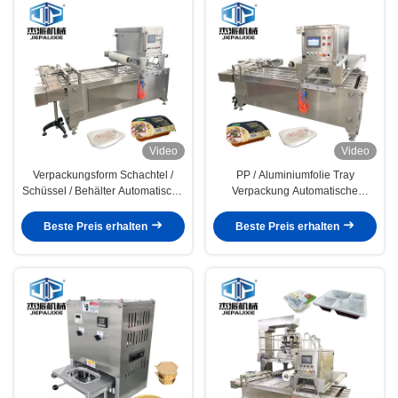
Video
Video
Verpackungsform Schachtel /
PP / Aluminiumfolie Tray
Schüssel / Behälter Automatische
Verpackung Automatische
Schachtelversiegelungsmaschine
Versiegelungsmaschine
aus Edelstahl
Fortgeschrittene Technologie für
Beste Preis erhalten
Beste Preis erhalten
Lebensmittelvertriebszentrum