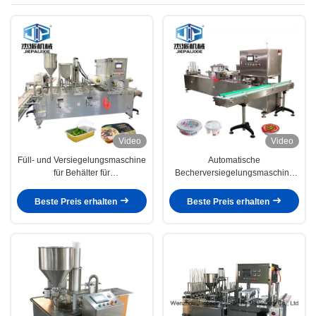
Becherversiegelungsmaschine
Video
Video
Füll- und Versiegelungsmaschine
Automatische
für Behälter für
Becherversiegelungsmaschine
Fischereierzeugnisse
Deckelversiegelungsmaschine
PLC-Steuerung Edelstahl 2,0 kW
Beste Preis erhalten
Beste Preis erhalten