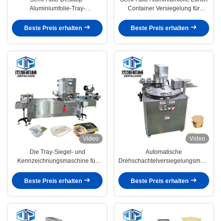
Aluminiumfolie-Tray-
Container Versiegelung für
Siegelmaschine für Alu-Film-
kommerzielle vorgekochte
Wärmesiegelung
Mahlzeiten Snacks Desserts
Beste Preis erhalten
Beste Preis erhalten
Video
Video
Die Tray-Siegel- und
Automatische
Kennzeichnungsmaschine für
Drehschachtelversiegelungsmaschin
Dehydrierte getrocknete Früchte
für benutzerdefinierte Nüsse
und Dicksalzbehälter
Snacks Kunststoffspeisen
Beste Preis erhalten
Beste Preis erhalten