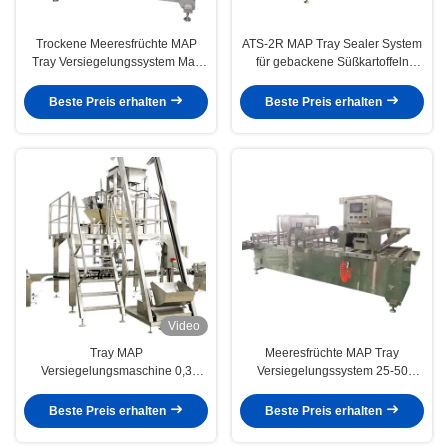
Trockene Meeresfrüchte MAP
ATS-2R MAP Tray Sealer System
Tray Versiegelungssystem Max
für gebackene Süßkartoffeln
Versiegelung Größe 240*150mm
Aluminiumfolie Box
Edelstahl
Beste Preis erhalten
Beste Preis erhalten
Video
Tray MAP
Meeresfrüchte MAP Tray
Versiegelungsmaschine 0,3
Versiegelungssystem 25-50
m3/Min. Luftverbrauch für
Trays/Min
Tierfutterverpackungen
Versiegelungsgeschwindigkeit
Beste Preis erhalten
Beste Preis erhalten