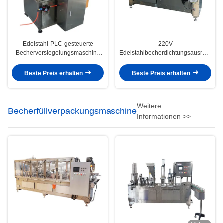
Edelstahl-PLC-gesteuerte
220V
Becherversiegelungsmaschine
Edelstahlbecherdichtungsausrüstung
76 mm Filmkerndurchmesser 800
0,02-0,05mm Film 25-30
Watt Leistung
Becher/min
Beste Preis erhalten
Beste Preis erhalten
Weitere
Becherfüllverpackungsmaschine
Informationen >>