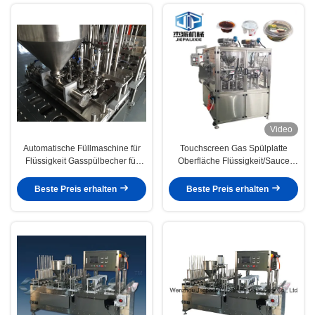
Video
Automatische Füllmaschine für
Touchscreen Gas Spülplatte
Flüssigkeit Gasspülbecher für
Oberfläche Flüssigkeit/Sauce
Lebensmittelverpackungen
Füllung Versiegelungsmaschine
für Lebensmittelverpackungen
Beste Preis erhalten
Beste Preis erhalten