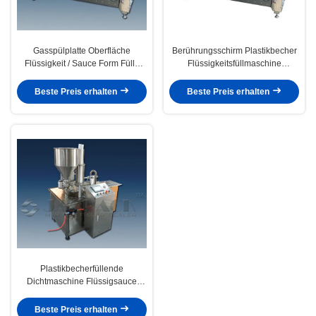
Gasspülplatte Oberfläche
Berührungsschirm Plastikbecher
Flüssigkeit / Sauce Form Fülle
Flüssigkeitsfüllmaschine
Siegelmaschine Für Lebensmittel
Versiegelung Gas Spülbecher
/ Getränkeindustrie
Vakuumversiegelung
Beste Preis erhalten
Beste Preis erhalten
Plastikbecherfüllende
Dichtmaschine Flüssigsauce
Form Fülldichtung Touchscreen-
Betrieb
Beste Preis erhalten