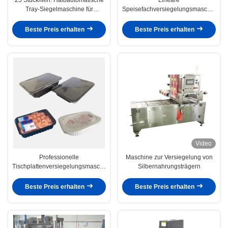
Tray-Siegelmaschine für
Speisefachversiegelungsmaschine
recycelbare Lebensmitteltrays
20 Stück/Min. Anpassbares
Format und Design
Beste Preis erhalten
Beste Preis erhalten
Video
Professionelle
Maschine zur Versiegelung von
Tischplattenversiegelungsmaschine
Silbernahrungsträgern
für Lebensmittelverpackungen
Beste Preis erhalten
Beste Preis erhalten