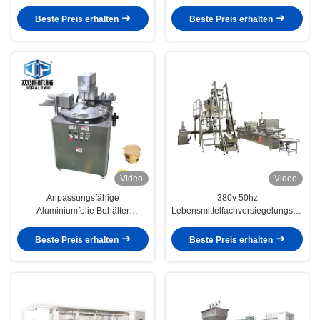
Akzeptabel für Verpackungen mit
Versiegelung und Etikettierung
Beste Preis erhalten
Beste Preis erhalten
Video
Video
Anpassungsfähige
380v 50hz
Aluminiumfolie Behälter
Lebensmittelfachversiegelungsmasch
Nahrungsplatten
für schnell gefrorene
Versiegelmaschine
Lebensmittel
Beste Preis erhalten
Beste Preis erhalten