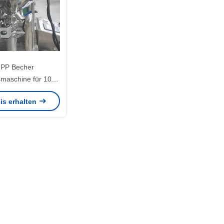
 PP Becher
smaschine für 100-
htee Verpackung
is erhalten