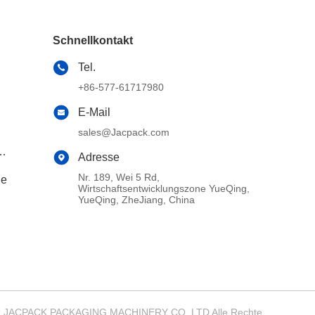
Schnellkontakt
Tel.
+86-577-61717980
E-Mail
sales@Jacpack.com
Adresse
Nr. 189, Wei 5 Rd,
ne
Wirtschaftsentwicklungszone YueQing,
YueQing, ZheJiang, China
ZHOU JACPACK PACKAGING MACHINERY CO.,LTD Alle Rechte