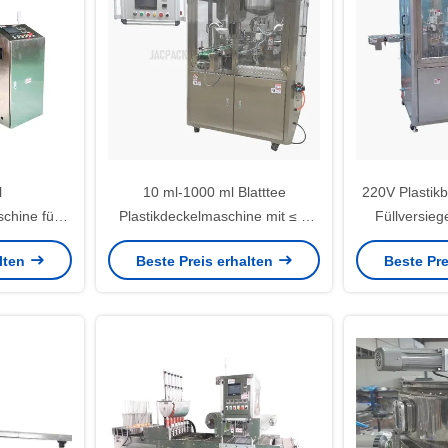
l
10 ml-1000 ml Blatttee
220V Plastik
schine für
Plastikdeckelmaschine mit ≤ ±
Füllversieg
ungen
1% Füllgenauigkeit
S
alten
Beste Preis erhalten
Beste Pre