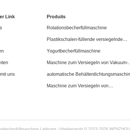
er Link
Produits
s
Rotationsbecherfüllmaschine
Plastikschalen-füllende versiegelnde
Maschine
en
Yogurtbecherfüllmaschine
iten
Maschine zum Versiegeln von Vakuum-
Trägern
 mit uns
automatische Behälterdichtungsmaschi
Maschine zum Versiegeln von
Lebensmittelbehältern
tionsbecherfüllmaschine Lieferant. Urheberrecht © 2023-2026 WEN