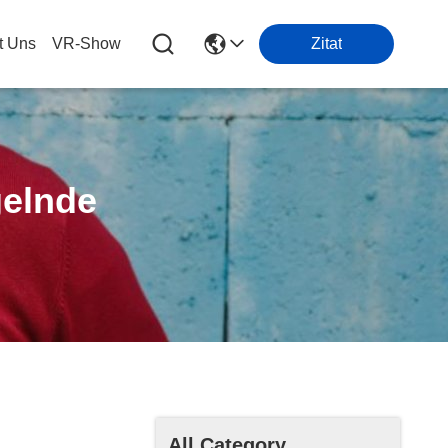
t Uns
VR-Show
Zitat
gelnde
All Category