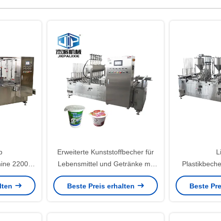
p
Erweiterte Kunststoffbecher für
L
ine 2200-
Lebensmittel und Getränke mit
Plastikbeche
enbehälter
intuitiver Touchscreen-Bedienung
manueller Ha
alten
Beste Preis erhalten
Beste Pre