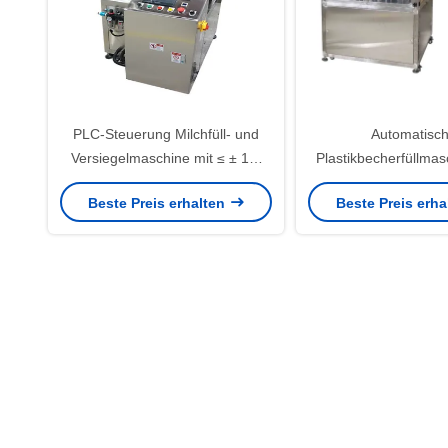
PLC-Steuerung Milchfüll- und
Automatisc
Versiegelmaschine mit ≤ ± 1%
Plastikbecherfüllmas
Füllgenauigkeit
500 ml für Milchteev
Beste Preis erhalten
Beste Preis erh