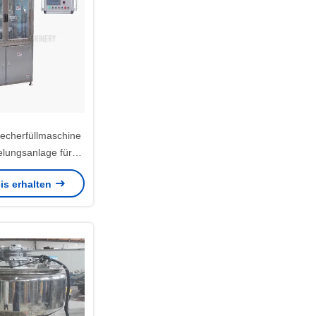
becherfüllmaschine
elungsanlage für
hampoo
is erhalten