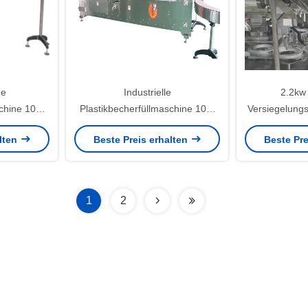
he
Industrielle
2.2kw
chine 100-
Plastikbecherfüllmaschine 100-
Versiegelung
erpackungen
500ml Steuerung durch PLC
500ml Milc
alten
Beste Preis erhalten
Beste Pre
1
2