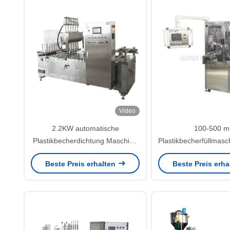
Video
2.2KW automatische
100-500 m
Plastikbecherdichtung Maschine
Plastikbecherfüllmasc
Hochgenauigkeit
für Verpacku
Beste Preis erhalten
Beste Preis erh
Flüssigkeitsfüllmaschine