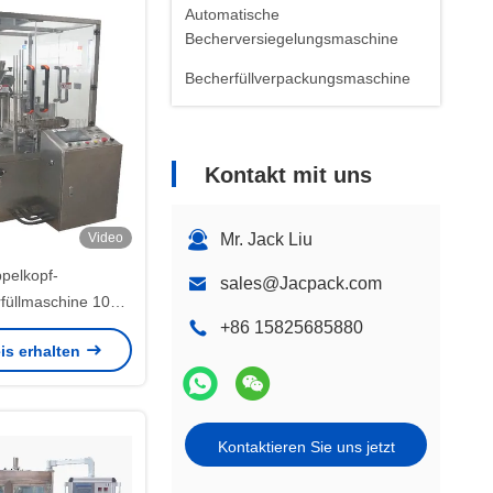
Automatische
Becherversiegelungsmaschine
Becherfüllverpackungsmaschine
Kontakt mit uns
Video
Mr. Jack Liu
pelkopf-
sales@Jacpack.com
rfüllmaschine 100-
+86 15825685880
Genauigkeit ≤±1%
is erhalten
Kontaktieren Sie uns jetzt