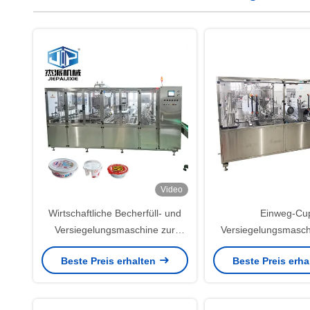
Video
Wirtschaftliche Becherfüll- und
Einweg-Cu
Versiegelungsmaschine zur
Versiegelungsmasch
Verpackung flüssiger und
3000ml für Polyethyl
Beste Preis erhalten
Beste Preis erh
halbflüssiger Gegenstände