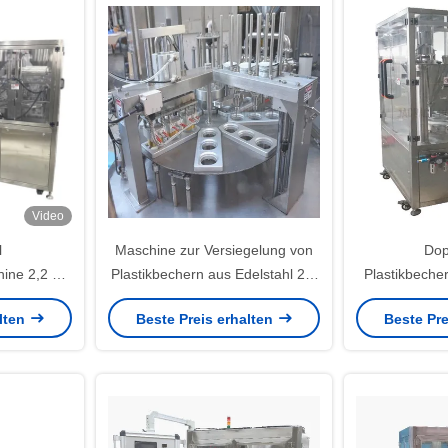
Video
l
Maschine zur Versiegelung von
Dop
hine 2,2 kW
Plastikbechern aus Edelstahl 20-
Plastikbeche
ngen
40 Stück/Min mit PLC-Steuerung
500 ml hohe 
alten
Beste Preis erhalten
Beste Pre