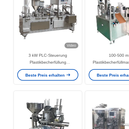
Video
3 kW PLC-Steuerung
100-500 m
Plastikbecherfüllung
Plastikbecherfüllma
Versiegelungsanlage für leichte
Becherverpack
Beste Preis erhalten
Beste Preis erh
Konstruktion