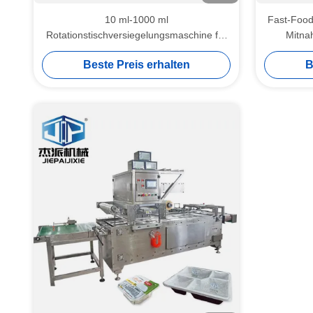
10 ml-1000 ml
Fast-Food
Rotationstischversiegelungsmaschine für
Mitna
Snacks Frisches Rindfleisch
gering
Beste Preis erhalten
B
Meeresfrüchte Schweinefleisch Lamm
Käse Geflügel