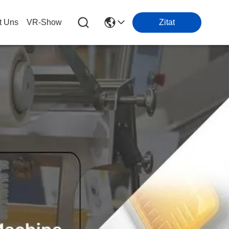
t Uns
VR-Show
Zitat