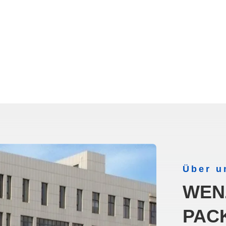
Über u
WEN
PAC