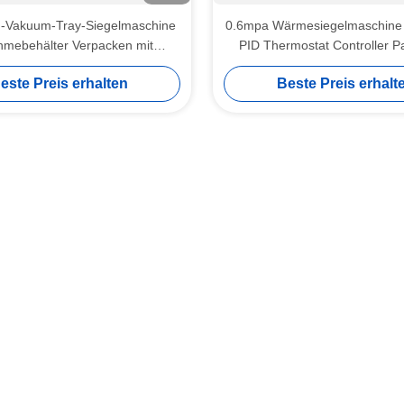
-Vakuum-Tray-Siegelmaschine
0.6mpa Wärmesiegelmaschine
hmebehälter Verpacken mit
PID Thermostat Controller P
em Rückstand an Sauerstoff
Sensor
este Preis erhalten
Beste Preis erhalt