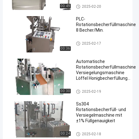
Rotationsbecherfüllmaschine
00:49
2025-02-20
PLC-
Rotationsbecherfüllmaschine
8 Becher/Min.
Rotationsbecherfüllmaschine
2025-02-17
00:36
Automatische
Rotationsbecherfüllmaschine
Versiegelungsmaschine
Löffel Honigbecherfüllung
Plastikverpackung
Rotationsbecherfüllmaschine
00:30
2025-02-19
Ss304
Rotationsbecherfüll- und
Versiegelmaschine mit
±1% Füllgenauigkeit
Rotationsbecherfüllmaschine
00:24
2025-02-18