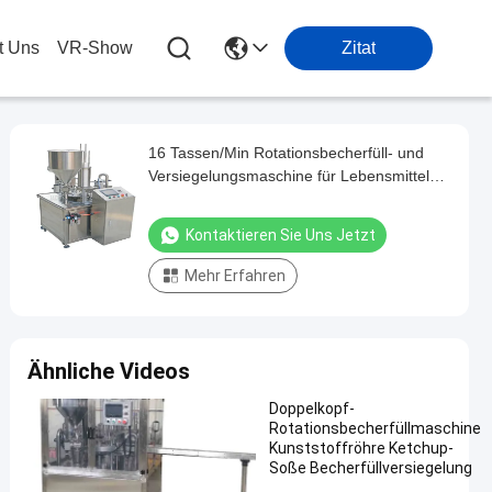
t Uns
VR-Show
Zitat
16 Tassen/Min Rotationsbecherfüll- und
Versiegelungsmaschine für Lebensmittel
und Getränke
Kontaktieren Sie Uns Jetzt
Mehr Erfahren
Ähnliche Videos
Doppelkopf-
Rotationsbecherfüllmaschine
Kunststoffröhre Ketchup-
Soße Becherfüllversiegelung