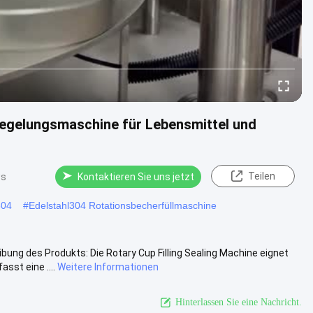
iegelungsmaschine für Lebensmittel und
Teilen
ws
Kontaktieren Sie uns jetzt
304
#
Edelstahl304 Rotationsbecherfüllmaschine
ng des Produkts: Die Rotary Cup Filling Sealing Machine eignet
sst eine ....
Weitere Informationen
Hinterlassen Sie eine Nachricht.