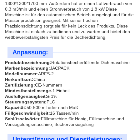
1300*1300*1700 mm. Außerdem hat er einen Luftverbrauch von
0,3 m3/min und einen Stromverbrauch von 1,8 kW.Diese
Maschine ist für den automatischen Betrieb ausgelegt und für die
Massenproduktion geeignet. Mit seiner hochen
Präzisionsdichtung sorgt sie für kein Leck des Produkts. Diese
Maschine ist einfach zu bedienen und zu warten und bietet den
wettbewerbsfähigsten Preis für die Becherdichtung.
Anpassung:
Produktbezeichnung:
Rotationsbecherfüllende Dichtmaschine
Markenbezeichnung:
JACPACK
Modellnummer:
ARFS-2
Herkunftsort:
China
Zertifizierung:
CE-Nummern
Mindestbestellmenge:
1 Einheit
Ausfüllgenauigkeit:
± 1%
Steuerungssystem:
PLC
Kapazität:
50-500 ml oder nach Maß
Füllgeschwindigkeit:
16 Tassen/min
Schlüsselwörter:
Füllmaschine für Honig, Füllmaschine und
Versiegelungsmaschine, Becherversiegelung
Unterstützung und Dienstleistungen: