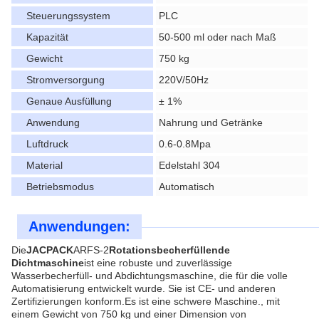
Steuerungssystem
PLC
Kapazität
50-500 ml oder nach Maß
Gewicht
750 kg
Stromversorgung
220V/50Hz
Genaue Ausfüllung
± 1%
Anwendung
Nahrung und Getränke
Luftdruck
0.6-0.8Mpa
Material
Edelstahl 304
Betriebsmodus
Automatisch
Anwendungen:
Die
JACPACK
ARFS-2
Rotationsbecherfüllende
Dichtmaschine
ist eine robuste und zuverlässige
Wasserbecherfüll- und Abdichtungsmaschine, die für die volle
Automatisierung entwickelt wurde. Sie ist CE- und anderen
Zertifizierungen konform.Es ist eine schwere Maschine., mit
einem Gewicht von 750 kg und einer Dimension von