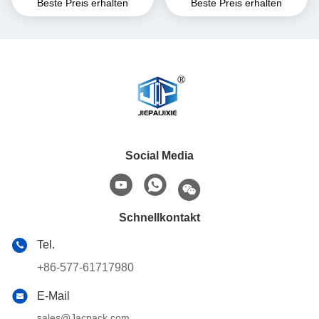
Beste Preis erhalten
Beste Preis erhalten
Kunststoffröhre Ketchup-
8 Becher/Min.
Soße Becherfüllversiegelung
Social Media
Schnellkontakt
Tel.
+86-577-61717980
E-Mail
sales@Jacpack.com