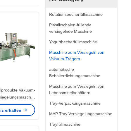
Rotationsbecherfüllmaschine
Plastikschalen-füllende
versiegelnde Maschine
Yogurtbecherfüllmaschine
Maschine zum Versiegeln von
Vakuum-Trägern
automatische
Behälterdichtungsmaschine
Maschine zum Versiegeln von
lprodukte Vakuum-
Lebensmittelbehältern
rsiegelungsmaschine
Tray-Verpackungsmaschine
istung für das
is erhalten
eln von Trays
MAP Tray Versiegelungsmaschine
Trayfüllmaschine