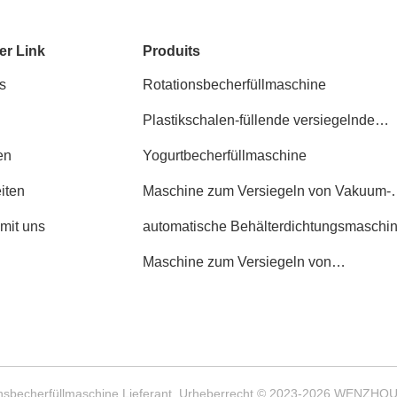
er Link
Produits
s
Rotationsbecherfüllmaschine
Plastikschalen-füllende versiegelnde
Maschine
en
Yogurtbecherfüllmaschine
iten
Maschine zum Versiegeln von Vakuum-
Trägern
 mit uns
automatische Behälterdichtungsmaschi
Maschine zum Versiegeln von
Lebensmittelbehältern
tionsbecherfüllmaschine Lieferant. Urheberrecht © 2023-2026 WEN