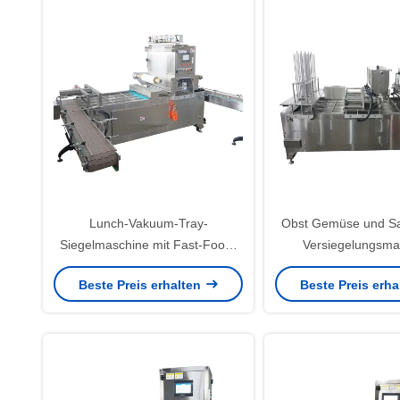
Lunch-Vakuum-Tray-
Obst Gemüse und Sa
Siegelmaschine mit Fast-Food-
Versiegelungsma
Container
Niedrigresidualsa
Beste Preis erhalten
Beste Preis erh