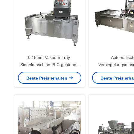
0.15mm Vakuum-Tray-
Automatisc
Siegelmaschine PLC-gesteuert
Versiegelungsmasc
für Lammfleisch
Lebensmittelbehäl
Beste Preis erhalten
Beste Preis erh
Edelstahl Schweinefl
Vakuumpake