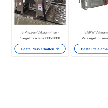
3-Phasen-Vakuum-Tray-
5.5KW Vakuum
Siegelmaschine 800-2800
Versiegelungsma
Trays/Stunde Mahlzeiten-Tray-
professionel
Beste Preis erhalten
Beste Preis erh
Verpackungsmaschine
Versiegelungsl