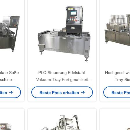
late Soße
PLC-Steuerung Edelstahl-
Hochgeschwin
schine
Vakuum-Tray Fertigmahlzeit
Tray-Si
uerstoff
Versiegelungsmaschine für
Automatisch f
alten
Beste Preis erhalten
Beste Pre
Snacks Nüsse Behälter
un