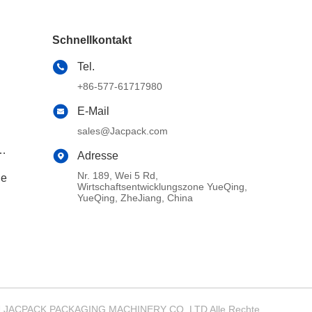
Schnellkontakt
Tel.
+86-577-61717980
E-Mail
sales@Jacpack.com
Adresse
Nr. 189, Wei 5 Rd,
ne
Wirtschaftsentwicklungszone YueQing,
YueQing, ZheJiang, China
ZHOU JACPACK PACKAGING MACHINERY CO.,LTD Alle Rechte