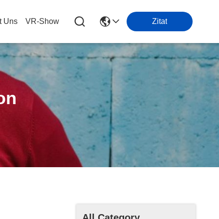
t Uns
VR-Show
Zitat
on
All Category