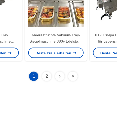
 Tray
Meeresfrüchte Vakuum-Tray-
0.6-0.8Mpa H
schine
Siegelmaschine 380v Edelstahl-
für Lebensm
le
Tray-Siegelmaschine
auto
alten
Beste Preis erhalten
Beste Pre
ösung
Produkt
1
2