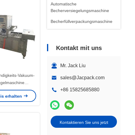
Automatische
Becherversiegelungsmaschine
Becherfüllverpackungsmaschine
Kontakt mit uns
Mr. Jack Liu
digkeits-Vakuum-
sales@Jacpack.com
egelmaschine
+86 15825685880
ür frisches Fleisch
is erhalten
d Fisch
Kontaktieren Sie uns jetzt