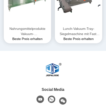
Nahrungsmittelprodukte
Lunch-Vakuum-Tray-
Vakuum-
Siegelmaschine mit Fast-
Beste Preis erhalten
Beste Preis erhalten
Plastikfachversiegelungsmas
Food-Container
chine 5,5 kW Leistung für
das Versiegeln von Trays
Social Media