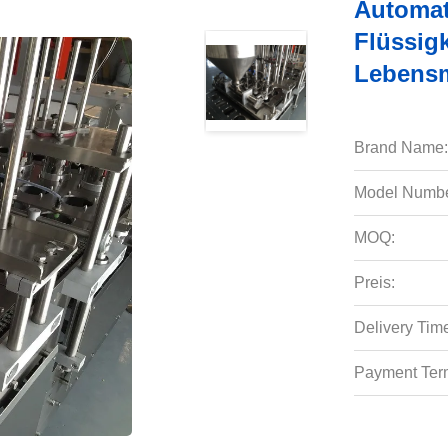
Automat
Flüssig
Lebensm
Brand Name:
Model Numbe
MOQ:
Preis:
Delivery Tim
Payment Ter