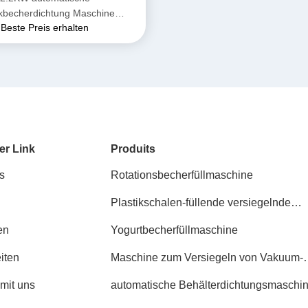
ikbecherdichtung Maschine
Beste Preis erhalten
gkeit Flüssigkeitsfüllmaschine
er Link
Produits
s
Rotationsbecherfüllmaschine
Plastikschalen-füllende versiegelnde
Maschine
en
Yogurtbecherfüllmaschine
iten
Maschine zum Versiegeln von Vakuum-
Trägern
 mit uns
automatische Behälterdichtungsmaschi