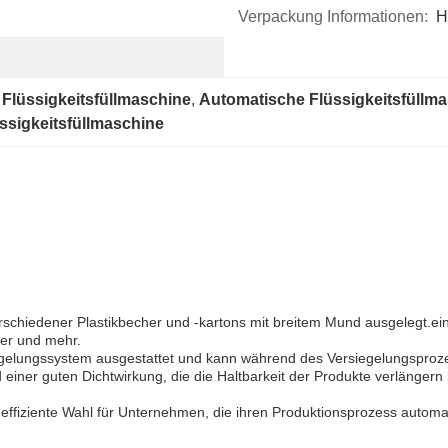
Verpackung Informationen:
H
Flüssigkeitsfüllmaschine
, 
Automatische Flüssigkeitsfüllm
ssigkeitsfüllmaschine
verschiedener Plastikbecher und -kartons mit breitem Mund ausgelegt.ein
er und mehr.
rregelungssystem ausgestattet und kann während des Versiegelungspro
nd einer guten Dichtwirkung, die die Haltbarkeit der Produkte verlänge
d effiziente Wahl für Unternehmen, die ihren Produktionsprozess autom