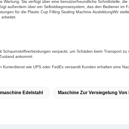
e Wartung. Sie verfügt über eine benutzerfreundliche Schnittstelle, die
ügt außerdem über ein Selbstdiagnosesystem, das den Bediener im Fall
stungen für die Plastic Cup Filling Sealing Machine.AusbildungWir st
arbeitet.
 mit Schaumstoffverbindungen verpackt, um Schäden beim Transport z
m Zustand ankommt.
ösen Kurierdienst wie UPS oder FedEx versandt.Kunden erhalten eine N
tmaschine Edelstahl
Maschine Zur Versiegelung Von 