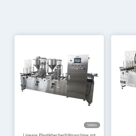
Video
Lineare Plastikbecherfüllmaschine mit