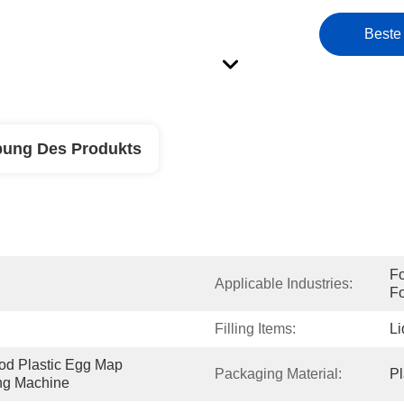
Beste
bung Des Produkts
Fo
Applicable Industries:
F
Filling Items:
Li
od Plastic Egg Map 
Packaging Material:
Pl
ng Machine