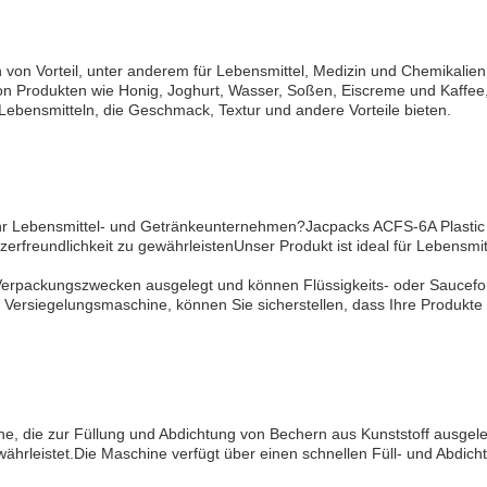
en von Vorteil, unter anderem für Lebensmittel, Medizin und Chemikalien
l von Produkten wie Honig, Joghurt, Wasser, Soßen, Eiscreme und Kaffe
Lebensmitteln, die Geschmack, Textur und andere Vorteile bieten.
hr Lebensmittel- und Getränkeunternehmen?Jacpacks ACFS-6A Plastic Cu
rfreundlichkeit zu gewährleistenUnser Produkt ist ideal für Lebensmi
 Verpackungszwecken ausgelegt und können Flüssigkeits- oder Saucefo
Versiegelungsmaschine, können Sie sicherstellen, dass Ihre Produkte
ne, die zur Füllung und Abdichtung von Bechern aus Kunststoff ausgeleg
währleistet.Die Maschine verfügt über einen schnellen Füll- und Abdic