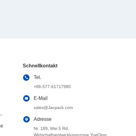
Schnellkontakt
Tel.
+86-577-61717980
E-Mail
sales@Jacpack.com
Adresse
ne
Nr. 189, Wei 5 Rd,
Wirtschaftsentwicklungszone YueQing,