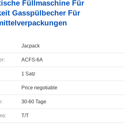
ische Füllmaschine Für
keit Gasspülbecher Für
ittelverpackungen
Jacpack
r:
ACFS-6A
1 Satz
Price negotiable
e:
30-60 Tage
ms:
T/T