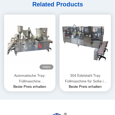
Related Products
Video
Automatische Tray-
304 Edelstahl Tray
Füllmaschine
Füllmaschine für Soße in
Beste Preis erhalten
Beste Preis erhalten
Hochgeschwindigkeit für
Eimern
Instant-Food