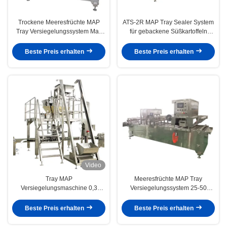
Trockene Meeresfrüchte MAP
ATS-2R MAP Tray Sealer System
Tray Versiegelungssystem Max
für gebackene Süßkartoffeln
Versiegelung Größe 240*150mm
Aluminiumfolie Box
Edelstahl
Beste Preis erhalten
Beste Preis erhalten
Video
Tray MAP
Meeresfrüchte MAP Tray
Versiegelungsmaschine 0,3
Versiegelungssystem 25-50
m3/Min. Luftverbrauch für
Trays/Min
Tierfutterverpackungen
Versiegelungsgeschwindigkeit
Beste Preis erhalten
Beste Preis erhalten