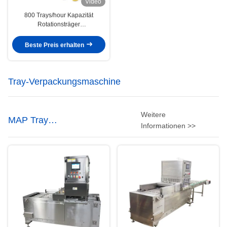
Video
800 Trays/hour Kapazität
Rotationsträger
Versiegelungsmaschine für
Snack-Träger für Trockenfutter
Beste Preis erhalten
Tray-Verpackungsmaschine
Weitere
MAP Tray
Informationen >>
Versiegelungsmaschine