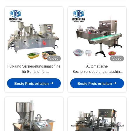
Becherversiegelungsmaschine
Video
Video
Füll- und Versiegelungsmaschine
Automatische
für Behälter für
Becherversiegelungsmaschine
Fischereierzeugnisse
Deckelversiegelungsmaschine
PLC-Steuerung Edelstahl 2,0 kW
Beste Preis erhalten
Beste Preis erhalten