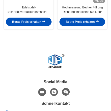
Video
Edelstahl-
Hochmessung Becher Füllung
Becherfüllverpackungsmaschine
Dichtungsmaschine 50HZ für
für PET-Teebecher
Haferbecher kundenspezifische
Dichtungslösungen
Beste Preis erhalten
Beste Preis erhalten
Social Media
Schnellkontakt