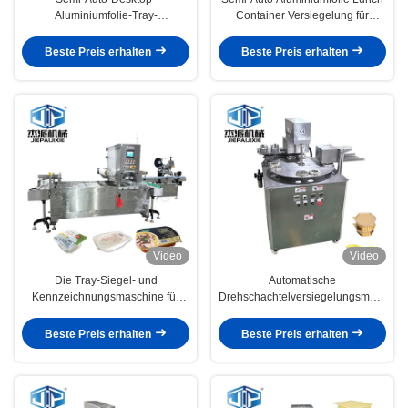
Aluminiumfolie-Tray-
Container Versiegelung für
Siegelmaschine für Alu-Film-
kommerzielle vorgekochte
Wärmesiegelung
Mahlzeiten Snacks Desserts
Beste Preis erhalten
Beste Preis erhalten
Video
Video
Die Tray-Siegel- und
Automatische
Kennzeichnungsmaschine für
Drehschachtelversiegelungsmaschin
Dehydrierte getrocknete Früchte
für benutzerdefinierte Nüsse
und Dicksalzbehälter
Snacks Kunststoffspeisen
Beste Preis erhalten
Beste Preis erhalten