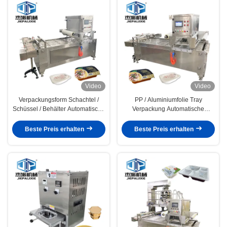
Video
Video
Verpackungsform Schachtel /
PP / Aluminiumfolie Tray
Schüssel / Behälter Automatische
Verpackung Automatische
Schachtelversiegelungsmaschine
Versiegelungsmaschine
aus Edelstahl
Fortgeschrittene Technologie für
Beste Preis erhalten
Beste Preis erhalten
Lebensmittelvertriebszentrum