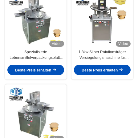
Video
Video
Spezialisierte
1.8kw Silber Rotationsträger
Lebensmittelverpackungsplatte
Versiegelungsmaschine für
Versiegelung für Dippen Sauce
umweltfreundliche
Cup Käse-Platte
Lebensmittelverpackungen
Beste Preis erhalten
Beste Preis erhalten