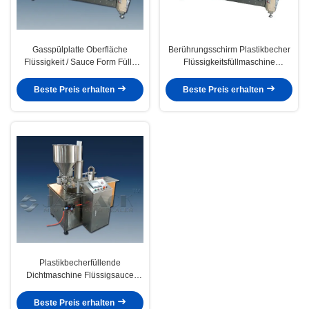
Gasspülplatte Oberfläche
Berührungsschirm Plastikbecher
Flüssigkeit / Sauce Form Fülle
Flüssigkeitsfüllmaschine
Siegelmaschine Für Lebensmittel
Versiegelung Gas Spülbecher
/ Getränkeindustrie
Vakuumversiegelung
Beste Preis erhalten
Beste Preis erhalten
Plastikbecherfüllende
Dichtmaschine Flüssigsauce
Form Fülldichtung Touchscreen-
Betrieb
Beste Preis erhalten