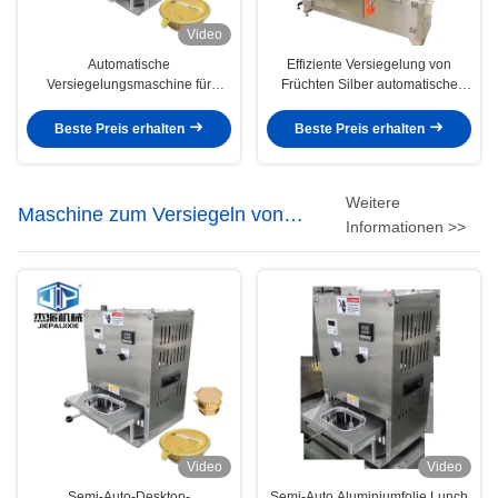
Video
Automatische
Effiziente Versiegelung von
Versiegelungsmaschine für
Früchten Silber automatische
Aluminiumfolie
Tray Versiegelungsmaschine mit
Vakuumsystem
Beste Preis erhalten
Beste Preis erhalten
Weitere
Maschine zum Versiegeln von
Informationen >>
Lebensmittelbehältern
Video
Video
Semi-Auto-Desktop-
Semi-Auto Aluminiumfolie Lunch