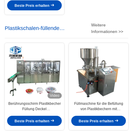
Beste Preis erhalten
Weitere
Plastikschalen-füllende
Informationen >>
versiegelnde Maschine
Video
Berührungsschirm Plastikbecher
Füllmaschine für die Befüllung
Füllung Deckel
von Plastikbechern mit
Versiegelungsmaschine für
Touchscreen für
flüssige Lebensmittelgetränke
Flüssigkeits-/Sauceverpackungen
Beste Preis erhalten
Beste Preis erhalten
mit Gasspülung und Vakuumtray