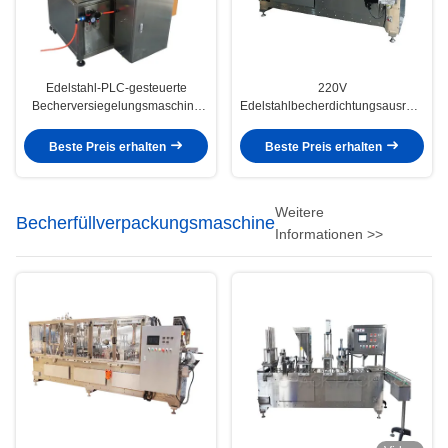
Edelstahl-PLC-gesteuerte
220V
Becherversiegelungsmaschine
Edelstahlbecherdichtungsausrüstung
76 mm Filmkerndurchmesser 800
0,02-0,05mm Film 25-30
Watt Leistung
Becher/min
Beste Preis erhalten
Beste Preis erhalten
Weitere
Becherfüllverpackungsmaschine
Informationen >>