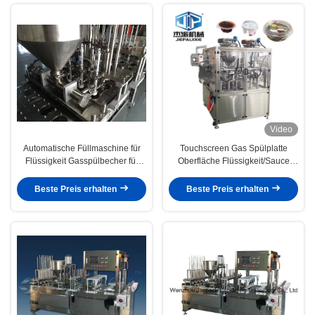
Video
Automatische Füllmaschine für
Touchscreen Gas Spülplatte
Flüssigkeit Gasspülbecher für
Oberfläche Flüssigkeit/Sauce
Lebensmittelverpackungen
Füllung Versiegelungsmaschine
für Lebensmittelverpackungen
Beste Preis erhalten
Beste Preis erhalten