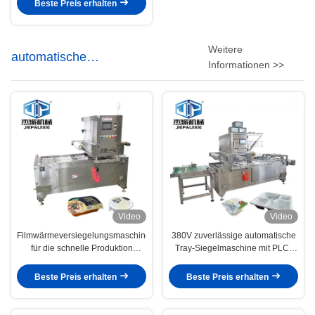
Versiegelungsgeschwindigkeit
Beste Preis erhalten
Weitere
automatische
Informationen >>
Behälterdichtungsmaschine
Video
Video
Filmwärmeversiegelungsmaschine
380V zuverlässige automatische
für die schnelle Produktion
Tray-Siegelmaschine mit PLC-
Verpackungsmaterial PP / PE /
Steuerung
PVC / PET
Beste Preis erhalten
Beste Preis erhalten