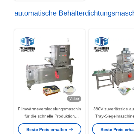
automatische Behälterdichtungsmasc
Video
Filmwärmeversiegelungsmaschine
380V zuverlässige a
für die schnelle Produktion
Tray-Siegelmaschin
Verpackungsmaterial PP / PE /
Steuerung
Beste Preis erhalten
Beste Preis erh
PVC / PET