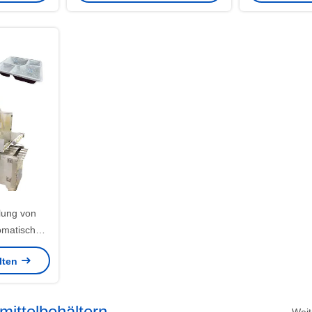
Lebensmitte
elung von
omatische
aschine mit
alten
em
ittelbehältern