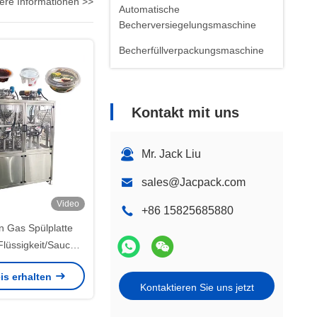
ere Informationen >>
Automatische
Becherversiegelungsmaschine
Becherfüllverpackungsmaschine
Kontakt mit uns
Mr. Jack Liu
sales@Jacpack.com
Video
+86 15825685880
n Gas Spülplatte
Flüssigkeit/Sauce
iegelungsmaschine
is erhalten
ittelverpackungen
Kontaktieren Sie uns jetzt