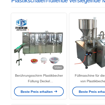
Plastikschalen-füllende versiegelnde
Video
Berührungsschirm Plastikbecher
Füllmaschine für die
Füllung Deckel
von Plastikbeche
Versiegelungsmaschine für
Touchscreen 
Beste Preis erhalten
Beste Preis erh
flüssige Lebensmittelgetränke
Flüssigkeits-/Saucev
mit Gasspülung und 