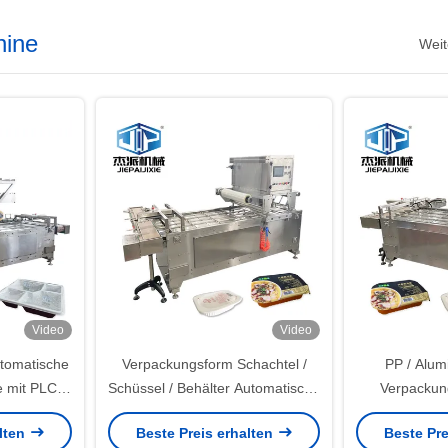
hine
Weit
Video
Video
utomatische
Verpackungsform Schachtel /
PP / Alum
e mit PLC-
Schüssel / Behälter Automatische
Verpackun
Schachtelversiegelungsmaschine
Versiege
alten
Beste Preis erhalten
Beste Pre
aus Edelstahl
Fortgeschritt