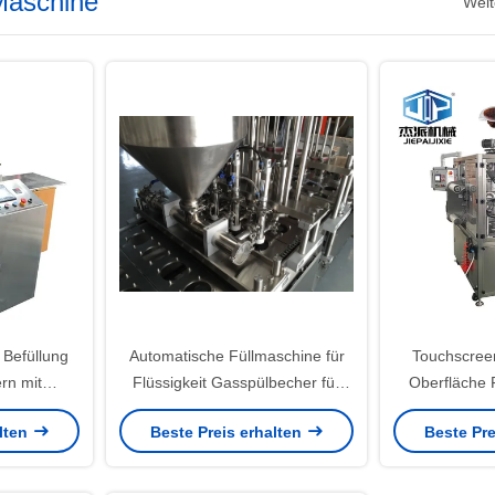
 Maschine
Weit
 Befüllung
Automatische Füllmaschine für
Touchscree
rn mit
Flüssigkeit Gasspülbecher für
Oberfläche 
für
Lebensmittelverpackungen
Füllung Vers
alten
Beste Preis erhalten
Beste Pre
erpackungen
für Lebensm
Vakuumtray