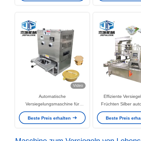
Video
Automatische
Effiziente Versieg
Versiegelungsmaschine für
Früchten Silber aut
Aluminiumfolie
Tray Versiegelungsm
Beste Preis erhalten
Beste Preis erh
Vakuumsyst
Maschine zum Versiegeln von Lebensm