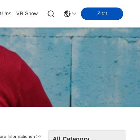
t Uns
VR-Show
Zitat
ere Informationen >>
All Category