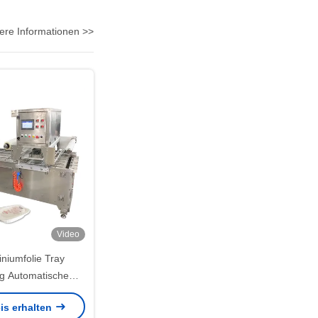
ere Informationen >>
Video
iniumfolie Tray
g Automatische
lungsmaschine
is erhalten
ene Technologie für