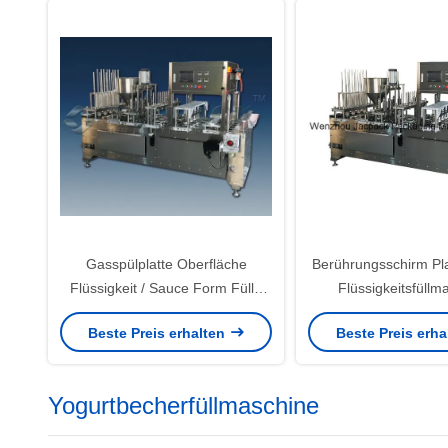
Gasspülplatte Oberfläche
Berührungsschirm Pl
Flüssigkeit / Sauce Form Fülle
Flüssigkeitsfüllm
Siegelmaschine Für Lebensmittel
Versiegelung Gas S
Beste Preis erhalten
Beste Preis erh
/ Getränkeindustrie
Vakuumversieg
Yogurtbecherfüllmaschine