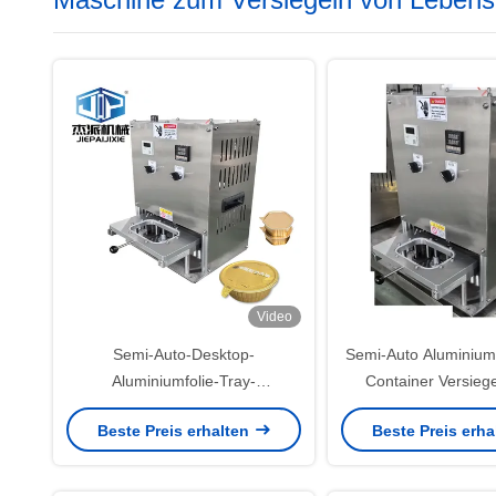
Video
Semi-Auto-Desktop-
Semi-Auto Aluminium
Aluminiumfolie-Tray-
Container Versiege
Siegelmaschine für Alu-Film-
kommerzielle vor
Beste Preis erhalten
Beste Preis erh
Wärmesiegelung
Mahlzeiten Snacks