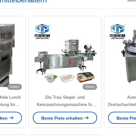
Weit
Video
Video
folie Lunch
Die Tray-Siegel- und
Auto
lung für
Kennzeichnungsmaschine für
Drehschachtel
gekochte
Dehydrierte getrocknete Früchte
für benutze
alten
Beste Preis erhalten
Beste Pre
 Desserts
und Dicksalzbehälter
Snacks Ku