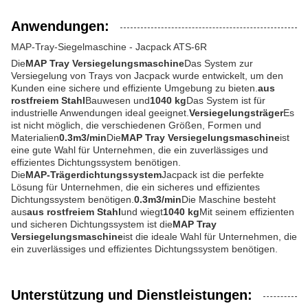
Anwendungen:
MAP-Tray-Siegelmaschine - Jacpack ATS-6R
Die
MAP Tray Versiegelungsmaschine
Das System zur
Versiegelung von Trays von Jacpack wurde entwickelt, um den
Kunden eine sichere und effiziente Umgebung zu bieten.
aus
rostfreiem Stahl
Bauwesen und
1040 kg
Das System ist für
industrielle Anwendungen ideal geeignet.
Versiegelungsträger
Es
ist nicht möglich, die verschiedenen Größen, Formen und
Materialien
0.3m3/min
Die
MAP Tray Versiegelungsmaschine
ist
eine gute Wahl für Unternehmen, die ein zuverlässiges und
effizientes Dichtungssystem benötigen.
Die
MAP-Trägerdichtungssystem
Jacpack ist die perfekte
Lösung für Unternehmen, die ein sicheres und effizientes
Dichtungssystem benötigen.
0.3m3/min
Die Maschine besteht
aus
aus rostfreiem Stahl
und wiegt
1040 kg
Mit seinem effizienten
und sicheren Dichtungssystem ist die
MAP Tray
Versiegelungsmaschine
ist die ideale Wahl für Unternehmen, die
ein zuverlässiges und effizientes Dichtungssystem benötigen.
Unterstützung und Dienstleistungen: