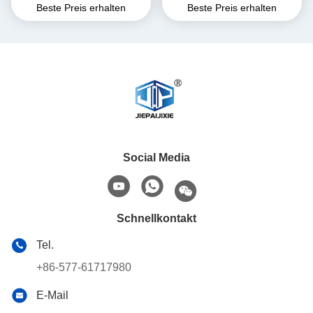
Beste Preis erhalten
Beste Preis erhalten
für
kungsmaterial für
Lebensmittelverpackungen
Marshmallows in Bechern
Social Media
Schnellkontakt
Tel.
+86-577-61717980
E-Mail