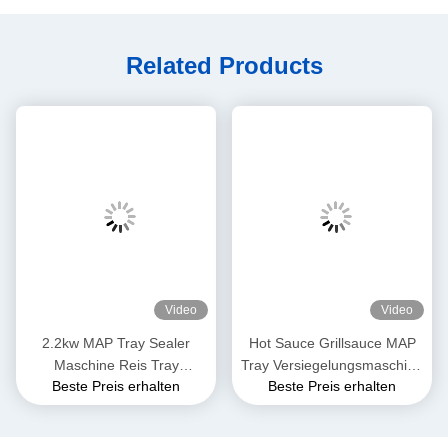
Related Products
Video
Video
2.2kw MAP Tray Sealer
Hot Sauce Grillsauce MAP
Maschine Reis Tray
Tray Versiegelungsmaschine
Beste Preis erhalten
Beste Preis erhalten
Versiegelung System mit
für
PLC-Steuerungssystem
Lebensmittelverpackungen