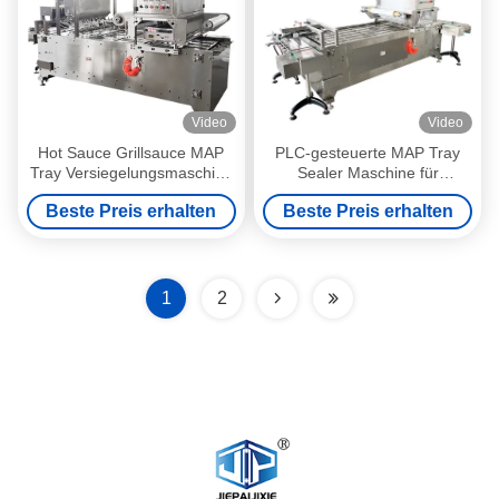
Video
Video
Hot Sauce Grillsauce MAP
PLC-gesteuerte MAP Tray
Tray Versiegelungsmaschine
Sealer Maschine für
für
Meeresfrüchte Tray Vakuum
Beste Preis erhalten
Beste Preis erhalten
Lebensmittelverpackungen
Gas Spülung Dichtung
1
2