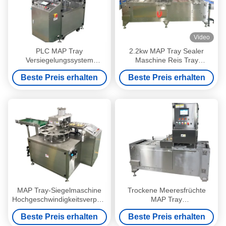
Video
PLC MAP Tray
2.2kw MAP Tray Sealer
Versiegelungssystem
Maschine Reis Tray
Maschine für
Versiegelung System mit
Beste Preis erhalten
Beste Preis erhalten
Lebensmittelverpackungen
PLC-Steuerungssystem
MAP Tray-Siegelmaschine
Trockene Meeresfrüchte
Hochgeschwindigkeitsverpackungsmaterial
MAP Tray
für Marshmallows in Bechern
Versiegelungssystem Max
Beste Preis erhalten
Beste Preis erhalten
Versiegelung Größe