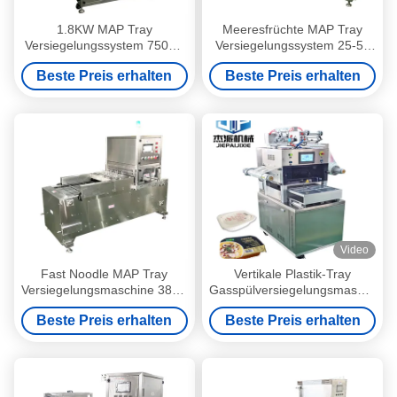
1.8KW MAP Tray
Meeresfrüchte MAP Tray
Versiegelungssystem 750Kg
Versiegelungssystem 25-50
Gewicht für
Trays/Min
Beste Preis erhalten
Beste Preis erhalten
Lebensmittelverpackungen
Versiegelungsgeschwindigkeit
Video
Fast Noodle MAP Tray
Vertikale Plastik-Tray
Versiegelungsmaschine 380V
Gasspülversiegelungsmaschine
50HZ für PVC PE PP Material
mit Stickstoff für Fleisch-
Beste Preis erhalten
Beste Preis erhalten
Frucht-Tray gefüllt