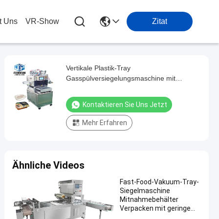
t Uns
VR-Show
Zitat
Vertikale Plastik-Tray
Gasspülversiegelungsmaschine mit
Stickstoff für Fleisch-Frucht-Tray gefüllt
Kontaktieren Sie Uns Jetzt
Mehr Erfahren
Ähnliche Videos
Fast-Food-Vakuum-Tray-
Siegelmaschine
Mitnahmebehälter
Verpacken mit geringem
Rückstand an Sauerstoff