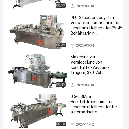
Maschine zum Versiegeln von
00:53
2025-03-04
Vakuum-Trägern
PLC-Steuerungssystem
Verpackungsmaschine für
Lebensmittelbehälter 25-45
Behälter/Min.
Hochgeschwindigkeitsdichter
Maschine zum Versiegeln von Vak
00:39
2025-03-04
uum-Trägern
Maschine zur
Versiegelung von
Kochfutter-Vakuum-
Trägern, 380-Volt-
Maschine zur
Versiegelung von Lunch-
Maschine zum Versiegeln von
00:45
2025-03-04
Trägern
Vakuum-Trägern
0.6-0.8Mpa
Heizdichtmaschine für
Lebensmittelbehälter für
automatische
Produktionsanlagen
Maschine zum Versiegeln von
00:18
2024-11-12
Vakuum-Trägern