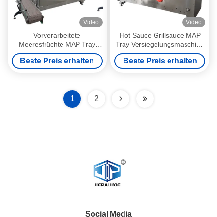
Video
Video
Vorverarbeitete
Hot Sauce Grillsauce MAP
Meeresfrüchte MAP Tray
Tray Versiegelungsmaschine
Versiegelungssystem
für
Beste Preis erhalten
Beste Preis erhalten
Lebensmittelverpackungen
1
2
Social Media