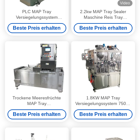
Video
PLC MAP Tray
2.2kw MAP Tray Sealer
Versiegelungssystem
Maschine Reis Tray
Maschine für
Versiegelung System mit
Beste Preis erhalten
Beste Preis erhalten
Lebensmittelverpackungen
PLC-Steuerungssystem
Trockene Meeresfrüchte
1.8KW MAP Tray
MAP Tray
Versiegelungssystem 750Kg
Versiegelungssystem Max
Gewicht für
Beste Preis erhalten
Beste Preis erhalten
Versiegelung Größe
Lebensmittelverpackungen
240*150mm Edelstahl