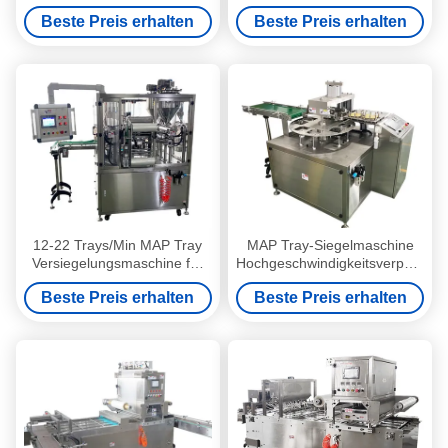
50HZ für PVC PE PP Material
Verpacken von Warm-
Beste Preis erhalten
Beste Preis erhalten
Instant-Snack-Containern
12-22 Trays/Min MAP Tray
MAP Tray-Siegelmaschine
Versiegelungsmaschine für
Hochgeschwindigkeitsverpackung
die Verpackung von
für Marshmallows in Bechern
Beste Preis erhalten
Beste Preis erhalten
Joghurtpudding