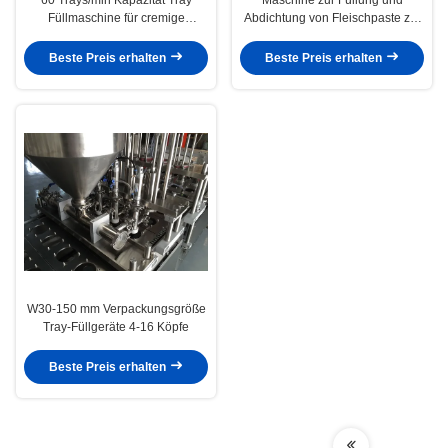
Füllmaschine für cremige
Abdichtung von Fleischpaste zur
Katzenfleisch Huhn Fleisch Pet
glatten und präzisen Abdichtung
Creme
Beste Preis erhalten
Beste Preis erhalten
W30-150 mm Verpackungsgröße
Tray-Füllgeräte 4-16 Köpfe
Beste Preis erhalten