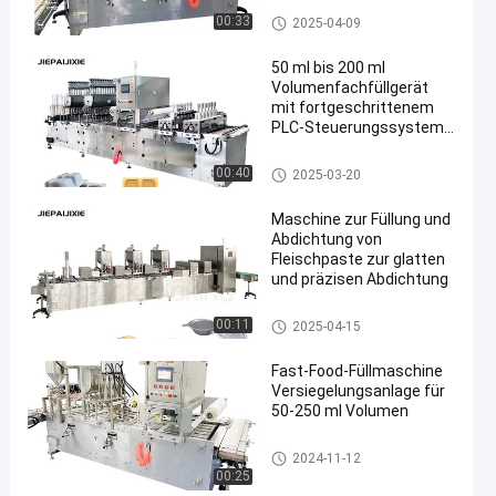
Trayfüllmaschine
00:33
2025-04-09
50 ml bis 200 ml
Volumenfachfüllgerät
mit fortgeschrittenem
PLC-Steuerungssystem
und anpassbarer Füllung
Trayfüllmaschine
00:40
2025-03-20
Maschine zur Füllung und
Abdichtung von
Fleischpaste zur glatten
und präzisen Abdichtung
Trayfüllmaschine
00:11
2025-04-15
Fast-Food-Füllmaschine
Versiegelungsanlage für
50-250 ml Volumen
Trayfüllmaschine
2024-11-12
00:25