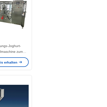
tungs-Joghurt-
llmaschine zum
 Milchjoghurt-Saft,
is erhalten
h-Up usw.