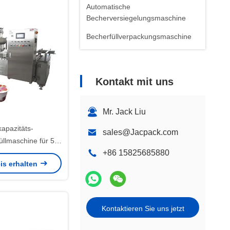
Automatische
Becherversiegelungsmaschine
Becherfüllverpackungsmaschine
Kontakt mit uns
Mr. Jack Liu
apazitäts-
sales@Jacpack.com
üllmaschine für 50-
+86 15825685880
her und 5000
is erhalten
en/Stunde
Kontaktieren Sie uns jetzt