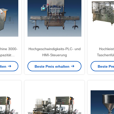
chine 3000-
Hochgeschwindigkeits-PLC- und
Hochleis
pazität
HMI-Steuerung
Taschenfü
 0-250.C
Versiegeln von
alten
Beste Preis erhalten
Beste Pre
Ketc