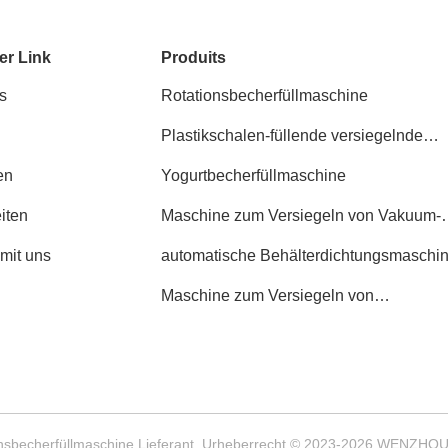
er Link
Produits
s
Rotationsbecherfüllmaschine
Plastikschalen-füllende versiegelnde
Maschine
en
Yogurtbecherfüllmaschine
iten
Maschine zum Versiegeln von Vakuum-
Trägern
 mit uns
automatische Behälterdichtungsmaschi
Maschine zum Versiegeln von
Lebensmittelbehältern
tionsbecherfüllmaschine Lieferant. Urheberrecht © 2023-2026 WEN