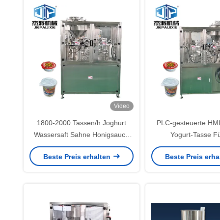
Video
1800-2000 Tassen/h Joghurt
PLC-gesteuerte HM
Wassersaft Sahne Honigsauce
Yogurt-Tasse Fü
Tasse Füllung
Versiegelungsma
Beste Preis erhalten
Beste Preis erh
Dichtungsmaschine
Temperaturkont
vollautomatis
Hochgeschwindi