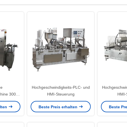
he
Hochgeschwindigkeits-PLC- und
Hochgeschwin
chine 3000-
HMI-Steuerung
HMI-
atur 0-85.C
alten
Beste Preis erhalten
Beste Pre