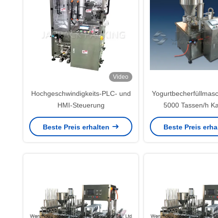
Video
Hochgeschwindigkeits-PLC- und
Yogurtbecherfüllmas
HMI-Steuerung
5000 Tassen/h Ka
Temperaturbereich
Beste Preis erhalten
Beste Preis erh