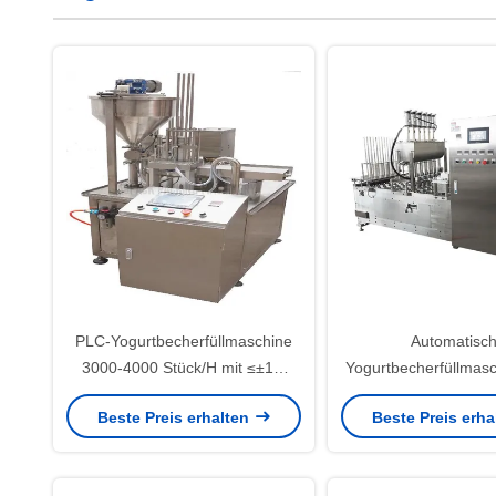
PLC-Yogurtbecherfüllmaschine
Automatisc
3000-4000 Stück/H mit ≤±1%
Yogurtbecherfüllmas
Füllgenauigkeit
4000 Stück/h Temper
Beste Preis erhalten
Beste Preis erh