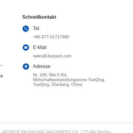
Schnellkontakt
Tel.
+86-577-61717980
E-Mail
sales@Jacpack.com
Adresse
Nr. 189, Wei 5 Rd,
ne
Wirtschaftsentwicklungszone YueQing,
YueQing, ZheJiang, China
ZHOU JACPACK PACKAGING MACHINERY CO.,LTD Alle Rechte