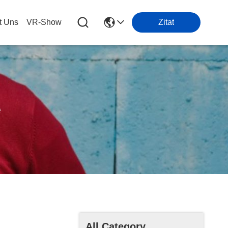
t Uns
VR-Show
Zitat
e
All Category