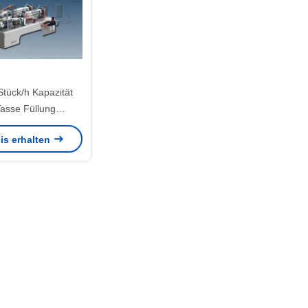
tück/h Kapazität
Tasse Füllung
gsmaschine PLC-
is erhalten
0-85C Temperatur