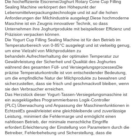
Die hocheffiziente Eiscreme/Joghurt Rotary Cone Cup Filling
Sealing Machine verkörpert den Höhepunkt der
Lebensmittelverpackungstechnologie und ist auf die hohen
Anforderungen der Milchindustrie ausgelegt.Diese hochmoderne
Maschine ist ein Zeugnis innovativer Technik, so dass
Unternehmen ihre Joghurtprodukte mit beispielloser Effizienz und
Präzision verpacken können.
Die Yogurt Cup Filling Sealing Machine ist für den Betrieb im
Temperaturbereich von 0-85°C ausgelegt und ist vielseitig genug,
um eine Vielzahl von Milchprodukten zu
behandeln.Aufrechterhaltung der optimalen Temperatur zur
Gewährleistung der Sicherheit und Qualität des Joghurtes
während des gesamten Füll- und VersiegelungsprozessesDie
präzise Temperaturkontrolle ist von entscheidender Bedeutung,
um die empfindliche Natur der Milchprodukte zu bewahren und
sicherzustellen, dass sie frisch und geschmackvoll bleiben, wenn
sie den Verbraucher erreichen.
Das Herzstück dieser Yogurt-Tassen-Versiegelungsmaschine ist
ein ausgeklügeltes Programmierbares Logik-Controller
(PLC).Überwachung und Anpassung der Maschinenfunktionen in
EchtzeitEs gewährleistet eine gleichbleibende und zuverlässige
Leistung, minimiert die Fehlermarge und ermöglicht einen
nahtlosen Betrieb, der minimale menschliche Eingriffe
erfordert.Erleichterung der Einstellung von Parametern durch die
Betreiber, Fehlerbehebung und Sicherstellung, dass die