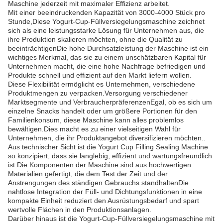
Maschine jederzeit mit maximaler Effizienz arbeitet.
Mit einer beeindruckenden Kapazität von 3000-4000 Stück pro
Stunde,Diese Yogurt-Cup-Füllversiegelungsmaschine zeichnet
sich als eine leistungsstarke Lösung für Unternehmen aus, die
ihre Produktion skalieren möchten, ohne die Qualität zu
beeinträchtigenDie hohe Durchsatzleistung der Maschine ist ein
wichtiges Merkmal, das sie zu einem unschätzbaren Kapital für
Unternehmen macht, die eine hohe Nachfrage befriedigen und
Produkte schnell und effizient auf den Markt liefern wollen.
Diese Flexibilität ermöglicht es Unternehmen, verschiedene
Produktmengen zu verpacken.Versorgung verschiedener
Marktsegmente und VerbraucherpräferenzenEgal, ob es sich um
einzelne Snacks handelt oder um größere Portionen für den
Familienkonsum, diese Maschine kann alles problemlos
bewältigen.Dies macht es zu einer vielseitigen Wahl für
Unternehmen, die ihr Produktangebot diversifizieren möchten..
Aus technischer Sicht ist die Yogurt Cup Filling Sealing Machine
so konzipiert, dass sie langlebig, effizient und wartungsfreundlich
ist.Die Komponenten der Maschine sind aus hochwertigen
Materialien gefertigt, die dem Test der Zeit und der
Anstrengungen des ständigen Gebrauchs standhaltenDie
nahtlose Integration der Füll- und Dichtungsfunktionen in eine
kompakte Einheit reduziert den Ausrüstungsbedarf und spart
wertvolle Flächen in den Produktionsanlagen.
Darüber hinaus ist die Yogurt-Cup-Füllversiegelungsmaschine mit