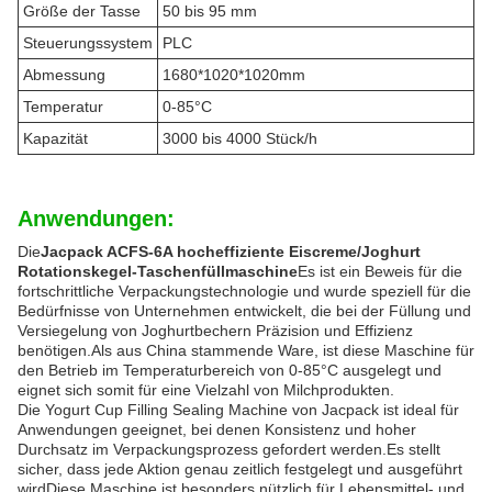
Größe der Tasse
50 bis 95 mm
Steuerungssystem
PLC
Abmessung
1680*1020*1020mm
Temperatur
0-85°C
Kapazität
3000 bis 4000 Stück/h
Anwendungen:
Die
Jacpack ACFS-6A hocheffiziente Eiscreme/Joghurt
Rotationskegel-Taschenfüllmaschine
Es ist ein Beweis für die
fortschrittliche Verpackungstechnologie und wurde speziell für die
Bedürfnisse von Unternehmen entwickelt, die bei der Füllung und
Versiegelung von Joghurtbechern Präzision und Effizienz
benötigen.Als aus China stammende Ware, ist diese Maschine für
den Betrieb im Temperaturbereich von 0-85°C ausgelegt und
eignet sich somit für eine Vielzahl von Milchprodukten.
Die Yogurt Cup Filling Sealing Machine von Jacpack ist ideal für
Anwendungen geeignet, bei denen Konsistenz und hoher
Durchsatz im Verpackungsprozess gefordert werden.Es stellt
sicher, dass jede Aktion genau zeitlich festgelegt und ausgeführt
wirdDiese Maschine ist besonders nützlich für Lebensmittel- und