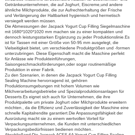
Getränkeunternehmen, die auf Joghurt, Eiscreme,und andere
ähnliche Milchprodukte, die zur Aufrechterhaltung der Frische
und Verlängerung der Haltbarkeit hygienisch und hermetisch
versiegelt werden müssen.
Die Abmessungen der Jacpack Yogurt Cup Filling Siegelmaschine
mit 1680*1020*1020 mm machen sie zu einer kompakten und
dennoch leistungsstarken Ergänzung zu jeder Produktionslinie.Es
ist für Tassen mit einer Größe von 50-95 mm ausgelegt, die
Vielseitigkeit bietet, um verschiedene Produktgrößen und -formen
unterzubringen. Diese Eigenschaft macht die Maschine perfekt
für Anlässe wie Produkteinführungen,
Saisongeschmacksförderungen,oder sogar routinemäßige
Produktion in einer Fabrik.
Zu den Szenarien, in denen die Jacpack Yogurt Cup Filling
Sealing Machine hervorragend ist, gehören
Produktionsumgebungen mit hohem Volumen wie
Milchverarbeitungsbetriebe und Spezialproduktionsanlagen für
Desserts.Es eignet sich auch für Unternehmen, die ihre
Produktpalette um private Joghurt oder Milchprodukte erweitern
möchten., da die Effizienz und Zuverlässigkeit der Maschine eine
schnelle Kapitalrendite garantiert.Die Anpassungsfähigkeit der
Ausrüstung macht sie zu einem wertvollen Vorteil für
Verpackungsunternehmen, die Kunden mit unterschiedlichen
Verpackungsbedürfnissen bedienen möchten..
Abschließend:Die Jacpack ACFS-6A Yogurt Cup Filling Sealing