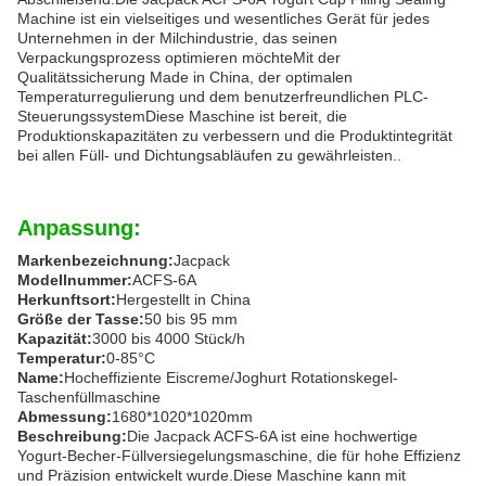
Machine ist ein vielseitiges und wesentliches Gerät für jedes
Unternehmen in der Milchindustrie, das seinen
Verpackungsprozess optimieren möchteMit der
Qualitätssicherung Made in China, der optimalen
Temperaturregulierung und dem benutzerfreundlichen PLC-
SteuerungssystemDiese Maschine ist bereit, die
Produktionskapazitäten zu verbessern und die Produktintegrität
bei allen Füll- und Dichtungsabläufen zu gewährleisten..
Anpassung:
Markenbezeichnung:
Jacpack
Modellnummer:
ACFS-6A
Herkunftsort:
Hergestellt in China
Größe der Tasse:
50 bis 95 mm
Kapazität:
3000 bis 4000 Stück/h
Temperatur:
0-85°C
Name:
Hocheffiziente Eiscreme/Joghurt Rotationskegel-
Taschenfüllmaschine
Abmessung:
1680*1020*1020mm
Beschreibung:
Die Jacpack ACFS-6A ist eine hochwertige
Yogurt-Becher-Füllversiegelungsmaschine, die für hohe Effizienz
und Präzision entwickelt wurde.Diese Maschine kann mit