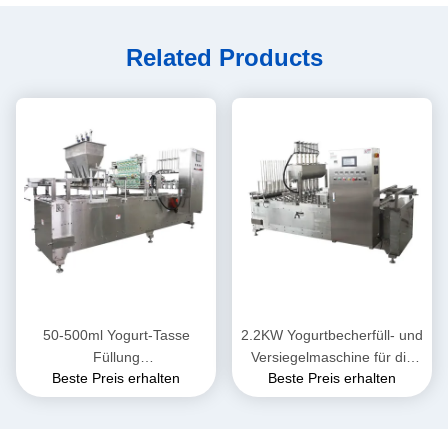
Related Products
50-500ml Yogurt-Tasse
2.2KW Yogurtbecherfüll- und
Füllung
Versiegelmaschine für die
Beste Preis erhalten
Beste Preis erhalten
Versiegelungsmaschine für
industrielle Produktion
50-95mm Tasse