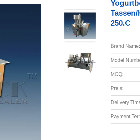
Yogurtb
Tassen/
250.C
Brand Name:
Model Numbe
MOQ:
Preis:
Delivery Tim
Payment Ter