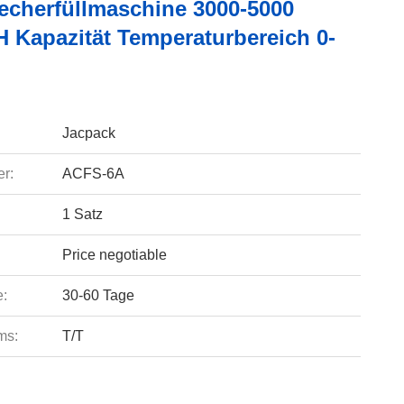
echerfüllmaschine 3000-5000
h Kapazität Temperaturbereich 0-
Jacpack
r:
ACFS-6A
1 Satz
Price negotiable
e:
30-60 Tage
ms:
T/T