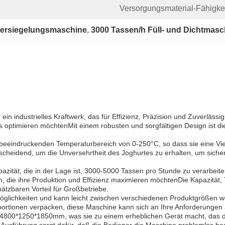
Versorgungsmaterial-Fähigkei
versiegelungsmaschine
, 
3000 Tassen/h Füll- und Dichtmasc
in industrielles Kraftwerk, das für Effizienz, Präzision und Zuverlässig
optimieren möchtenMit einem robusten und sorgfältigen Design ist di
beeindruckenden Temperaturbereich von 0-250°C, so dass sie eine Vie
scheidend, um die Unversehrtheit des Joghurtes zu erhalten, um sicher
pazität, die in der Lage ist, 3000-5000 Tassen pro Stunde zu verarbei
ch, die ihre Produktion und Effizienz maximieren möchtenDie Kapazität
tzbaren Vorteil für Großbetriebe.
möglichkeiten und kann leicht zwischen verschiedenen Produktgrößen w
portionen verpacken, diese Maschine kann sich an Ihre Anforderungen
 4800*1250*1850mm, was sie zu einem erheblichen Gerät macht, das da