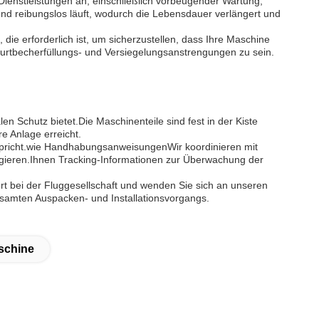
 Dienstleistungen an, einschließlich vorbeugender Wartung,
und reibungslos läuft, wodurch die Lebensdauer verlängert und
 die erforderlich ist, um sicherzustellen, dass Ihre Maschine
oghurtbecherfüllungs- und Versiegelungsanstrengungen zu sein.
n Schutz bietet.Die Maschinenteile sind fest in der Kiste
re Anlage erreicht.
ntspricht.wie HandhabungsanweisungenWir koordinieren mit
angieren.Ihnen Tracking-Informationen zur Überwachung der
t bei der Fluggesellschaft und wenden Sie sich an unseren
gesamten Auspacken- und Installationsvorgangs.
schine