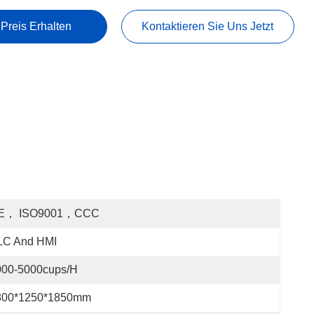
 Preis Erhalten
Kontaktieren Sie Uns Jetzt
E， ISO9001，CCC
LC And HMI
000-5000cups/h
800*1250*1850mm