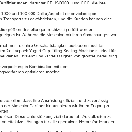
Zertifizierungen, darunter CE, ISO9001 und CCC, die ihre
 1000 und 100.000 Dollar,Angebot einer vielseitigen
des Transports zu gewährleisten, und die Kunden können eine
ie größten Bestellungen rechtzeitig erfüllt werden
geeignet ist.Während die Maschine mit ihren Abmessungen von
rnehmen, die ihre Geschäftstätigkeit ausbauen möchten,
enDie Jacpack Yogurt Cup Filling Sealing Machine ist ideal für
bei denen Effizienz und Zuverlässigkeit von größter Bedeutung
urtverpackung.in Kombination mit dem
ungsverfahren optimieren möchte.
zustellen, dass Ihre Ausrüstung effizient und zuverlässig
rieb der MaschineDarüber hinaus bieten wir Ihnen Zugang zu
rten.
lösen.Diese Unterstützung zielt darauf ab, Ausfallzeiten zu
 und effektive Lösungen für alle operativen Herausforderungen