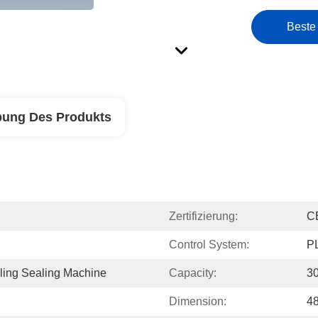
Beste
bung Des Produkts
Zertifizierung:
C
Control System:
P
ling Sealing Machine
Capacity:
3
Dimension:
4