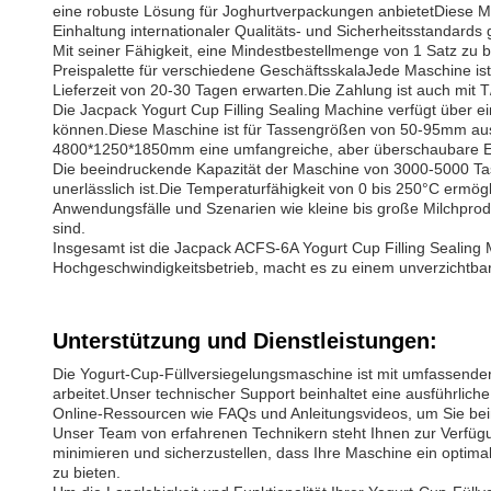
eine robuste Lösung für Joghurtverpackungen anbietetDiese Mas
Einhaltung internationaler Qualitäts- und Sicherheitsstandards 
Mit seiner Fähigkeit, eine Mindestbestellmenge von 1 Satz zu b
Preispalette für verschiedene GeschäftsskalaJede Maschine ist
Lieferzeit von 20-30 Tagen erwarten.Die Zahlung ist auch mit T
Die Jacpack Yogurt Cup Filling Sealing Machine verfügt über ei
können.Diese Maschine ist für Tassengrößen von 50-95mm ausg
4800*1250*1850mm eine umfangreiche, aber überschaubare Ergä
Die beeindruckende Kapazität der Maschine von 3000-5000 Tas
unerlässlich ist.Die Temperaturfähigkeit von 0 bis 250°C ermög
Anwendungsfälle und Szenarien wie kleine bis große Milchprodu
sind.
Insgesamt ist die Jacpack ACFS-6A Yogurt Cup Filling Sealing 
Hochgeschwindigkeitsbetrieb, macht es zu einem unverzichtba
Unterstützung und Dienstleistungen:
Die Yogurt-Cup-Füllversiegelungsmaschine ist mit umfassender 
arbeitet.Unser technischer Support beinhaltet eine ausführlic
Online-Ressourcen wie FAQs und Anleitungsvideos, um Sie bei
Unser Team von erfahrenen Technikern steht Ihnen zur Verfügun
minimieren und sicherzustellen, dass Ihre Maschine ein optima
zu bieten.