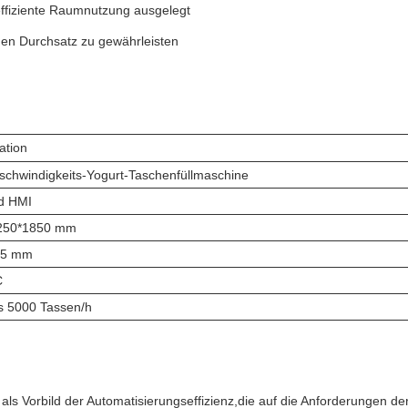
fiziente Raumnutzung ausgelegt
hen Durchsatz zu gewährleisten
ation
chwindigkeits-Yogurt-Taschenfüllmaschine
d HMI
250*1850 mm
 95 mm
C
s 5000 Tassen/h
ls Vorbild der Automatisierungseffizienz,die auf die Anforderungen der