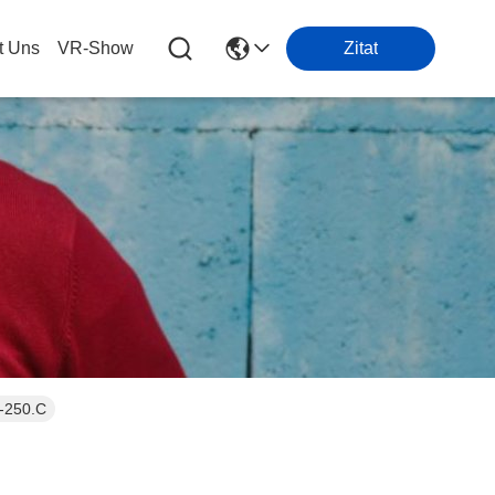
t Uns
VR-Show
Zitat
0-250.C