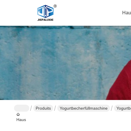
Hau
Produits
Yogurtbecherfüllmaschine
Yogurtb
Haus