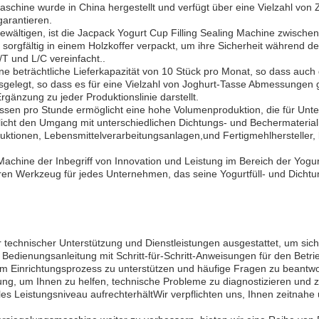
chine wurde in China hergestellt und verfügt über eine Vielzahl von 
garantieren.
ewältigen, ist die Jacpack Yogurt Cup Filling Sealing Machine zwischen
 sorgfältig in einem Holzkoffer verpackt, um ihre Sicherheit während 
/T und L/C vereinfacht..
ne beträchtliche Lieferkapazität von 10 Stück pro Monat, so dass auch d
elegt, so dass es für eine Vielzahl von Joghurt-Tasse Abmessungen 
nzung zu jeder Produktionslinie darstellt.
sen pro Stunde ermöglicht eine hohe Volumenproduktion, die für Unte
licht den Umgang mit unterschiedlichen Dichtungs- und Bechermateriali
ktionen, Lebensmittelverarbeitungsanlagen,und Fertigmehlhersteller, 
Machine der Inbegriff von Innovation und Leistung im Bereich der Yog
ren Werkzeug für jedes Unternehmen, das seine Yogurtfüll- und Dicht
technischer Unterstützung und Dienstleistungen ausgestattet, um sicher
he Bedienungsanleitung mit Schritt-für-Schritt-Anweisungen für den Bet
m Einrichtungsprozess zu unterstützen und häufige Fragen zu beantwo
g, um Ihnen zu helfen, technische Probleme zu diagnostizieren und zu 
les Leistungsniveau aufrechterhältWir verpflichten uns, Ihnen zeitnahe