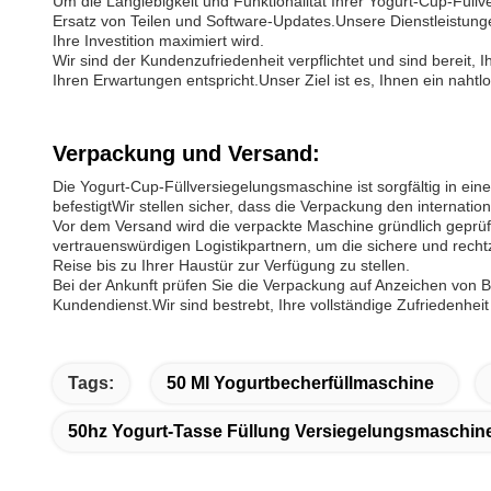
Um die Langlebigkeit und Funktionalität Ihrer Yogurt-Cup-Füll
Ersatz von Teilen und Software-Updates.Unsere Dienstleistunge
Ihre Investition maximiert wird.
Wir sind der Kundenzufriedenheit verpflichtet und sind bereit, I
Ihren Erwartungen entspricht.Unser Ziel ist es, Ihnen ein naht
Verpackung und Versand:
Die Yogurt-Cup-Füllversiegelungsmaschine ist sorgfältig in ein
befestigtWir stellen sicher, dass die Verpackung den internation
Vor dem Versand wird die verpackte Maschine gründlich geprüf
vertrauenswürdigen Logistikpartnern, um die sichere und rech
Reise bis zu Ihrer Haustür zur Verfügung zu stellen.
Bei der Ankunft prüfen Sie die Verpackung auf Anzeichen von 
Kundendienst.Wir sind bestrebt, Ihre vollständige Zufriedenhe
Tags:
50 Ml Yogurtbecherfüllmaschine
50hz Yogurt-Tasse Füllung Versiegelungsmaschin