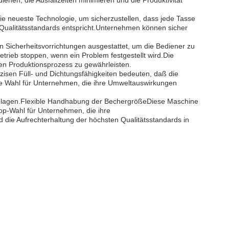
nen, die Ausfallzeiten minimieren und die Produktivität
die neueste Technologie, um sicherzustellen, dass jede Tasse
n Qualitätsstandards entspricht.Unternehmen können sicher
en Sicherheitsvorrichtungen ausgestattet, um die Bediener zu
ieb stoppen, wenn ein Problem festgestellt wird.Die
chen Produktionsprozess zu gewährleisten.
zisen Füll- und Dichtungsfähigkeiten bedeuten, daß die
ete Wahl für Unternehmen, die ihre Umweltauswirkungen
anlagen.Flexible Handhabung der BechergrößeDiese Maschine
op-Wahl für Unternehmen, die ihre
 die Aufrechterhaltung der höchsten Qualitätsstandards in