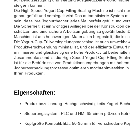
auf Benutzerzugang und Wartung ausgelegt.Die ergonomische Au
steigern können.
Die High Speed Yogurt Cup Filling Sealing Machine ist nicht nu
genau gefüllt und versiegelt wird.Das automatisierte System m
sein, dass ihre Joghurtbecher jedes Mal perfekt gefüllt und ver
Die Sicherheit ist ein wichtiges Anliegen bei der Konstruktion
schützen und eine sichere Arbeitsumgebung zu gewährleistenD
Maschine ist aus hochwertigen Materialien hergestellt, die lei
Die Yogurt-Cup-Füllversiegelungsmaschine ist auch umweltbewus
Produktverschwendung minimal ist, und der effiziente Entwurf
minimieren und gleichzeitig eine hohe Produktivität beibehalte
Zusammenfassend ist die High Speed Yogurt Cup Filling Sea
ist für die Bedürfnisse von Produktionsumgebungen mit hohem 
Joghurtverpackungsprozesse optimieren möchtenInvestition in d
Ihren Produkten.
Eigenschaften:
Produktbezeichnung: Hochgeschwindigkeits-Yogurt-Beche
Steuerungssystem: PLC und HMI für einen präzisen Betr
Kopfgröße Kompatibilität: 50-95 mm für verschiedene K