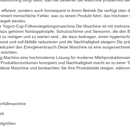
sführung sorgt dafür, daß die Bediener die Maschine problemlos bedie
r effizient, sondern auch konsequent in ihrem Betrieb.Sie verfügt über 
inimiert menschliche Fehler, was zu einem Produkt führt, das höchste
siegelt werden.
 der Yogurt-Cup-Füllversiegelungsmaschine.Die Maschine ist mit mehrer
azu gehören Notstoppknöpfe, Schutzschirme und Sensoren, die den Betr
cht zu reinigen und zu warten sind., die dazu beitragen, einen hygienis
st und soll Abfälle reduzieren und die Nachhaltigkeit steigern.Die prä
 reduziert den Energieverbrauch.Diese Maschine ist eine ausgezeichn
n möchten..
ling Machine eine hochmoderne Lösung für moderne Milchproduktions
Produktionsvolumen konzipiert.und Nachhaltigkeit macht es zu einer T
iese Maschine und beobachten Sie Ihre Produktivität steigen, während
rfüllmaschine
ieb
opfgrößen