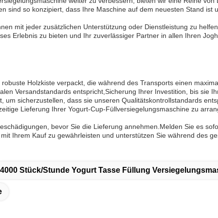
versiegelungsmaschine weiter zu verbessern, bieten wir eine Reihe von
n sind so konzipiert, dass Ihre Maschine auf dem neuesten Stand ist 
hnen mit jeder zusätzlichen Unterstützung oder Dienstleistung zu helfen,
loses Erlebnis zu bieten und Ihr zuverlässiger Partner in allen Ihren J
e robuste Holzkiste verpackt, die während des Transports einen maximale
alen Versandstandards entspricht,Sicherung Ihrer Investition, bis sie Ih
t, um sicherzustellen, dass sie unseren Qualitätskontrollstandards e
tzeitige Lieferung Ihrer Yogurt-Cup-Füllversiegelungsmaschine zu arr
Beschädigungen, bevor Sie die Lieferung annehmen.Melden Sie es sofor
it mit Ihrem Kauf zu gewährleisten und unterstützen Sie während des 
4000 Stück/Stunde Yogurt Tasse Füllung Versiegelungsma
e