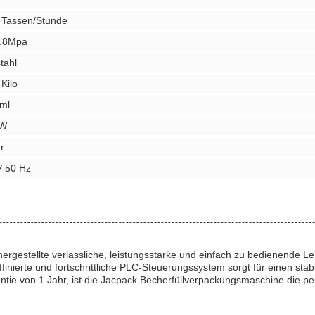
 Tassen/Stunde
0.8Mpa
tahl
Kilo
 ml
kW
r
V 50 Hz
hergestellte verlässliche, leistungsstarke und einfach zu bedienende
inierte und fortschrittliche PLC-Steuerungssystem sorgt für einen stab
antie von 1 Jahr, ist die Jacpack Becherfüllverpackungsmaschine die pe