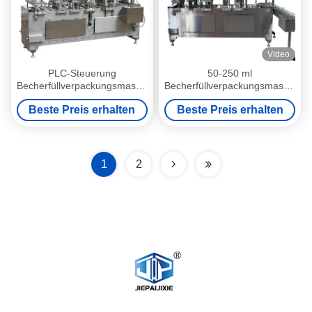
Video
PLC-Steuerung
50-250 ml
Becherfüllverpackungsmaschine
Becherfüllverpackungsmaschine
Edelstahlverpackungsmaschine
für
Beste Preis erhalten
Beste Preis erhalten
Lebensmittelverpackungen
1
2