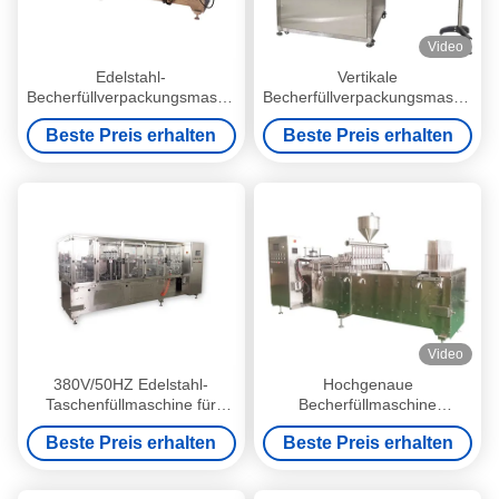
Video
Edelstahl-
Vertikale
Becherfüllverpackungsmaschine
Becherfüllverpackungsmaschine
für PET-Teebecher
1-50 ml Füllbereich
Beste Preis erhalten
Beste Preis erhalten
Video
380V/50HZ Edelstahl-
Hochgenaue
Taschenfüllmaschine für
Becherfüllmaschine
industrielle Verwendung
Honiglöffelfüllmaschine mit
Beste Preis erhalten
Beste Preis erhalten
PLC-System