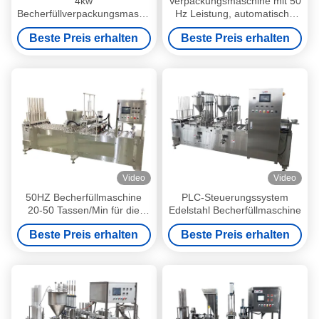
4kw
Verpackungsmaschine mit 50
Becherfüllverpackungsmaschine
Hz Leistung, automatische
für 100-500ml
Versiegelung und Füllung für
Beste Preis erhalten
Beste Preis erhalten
Flaschenverpackung
industrielle Verwendung
Video
Video
50HZ Becherfüllmaschine
PLC-Steuerungssystem
20-50 Tassen/Min für die
Edelstahl Becherfüllmaschine
Verpackung von Industriejelly
Beste Preis erhalten
Beste Preis erhalten