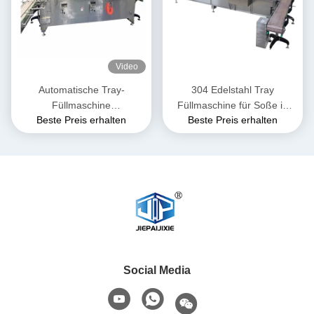
Video
Automatische Tray-
304 Edelstahl Tray
Füllmaschine
Füllmaschine für Soße in
Beste Preis erhalten
Beste Preis erhalten
Hochgeschwindigkeit für
Eimern
Instant-Food
Social Media