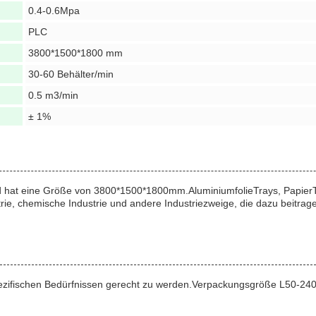
0.4-0.6Mpa
PLC
3800*1500*1800 mm
30-60 Behälter/min
0.5 m3/min
± 1%
 und hat eine Größe von 3800*1500*1800mm.Aluminiumfolie
Trays
, Papier
trie, chemische Industrie und andere Industriezweige, die dazu beitrag
n spezifischen Bedürfnissen gerecht zu werden.Verpackungsgröße L50-