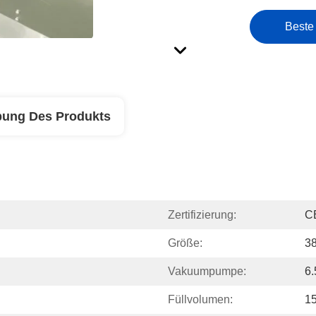
Beste
bung Des Produkts
Zertifizierung:
C
Größe:
3
Vakuumpumpe:
6
Füllvolumen:
15