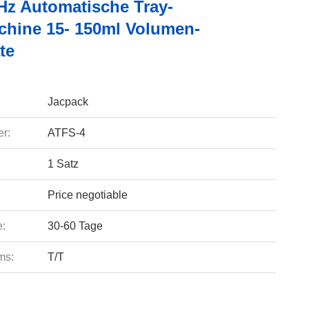
Hz Automatische Tray-
chine 15- 150ml Volumen-
te
Jacpack
r:
ATFS-4
1 Satz
Price negotiable
e:
30-60 Tage
ms:
T/T