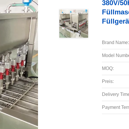
380V/50
Füllmas
Füllgerä
Brand Name:
Model Numbe
MOQ:
Preis:
Delivery Tim
Payment Ter