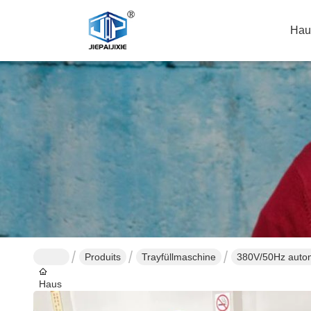
Hau
Produits
Trayfüllmaschine
380V/50Hz autom
Haus