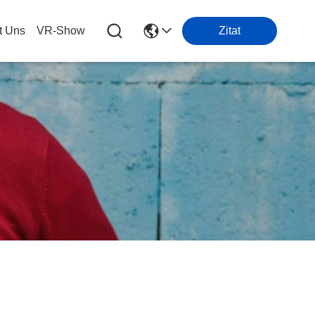
t Uns
VR-Show
Zitat