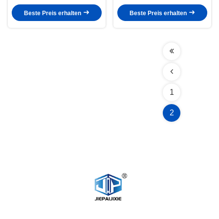
für PET-Teebecher
Haferbecher kundenspezifische
Dichtungslösungen
Beste Preis erhalten
Beste Preis erhalten
1
2