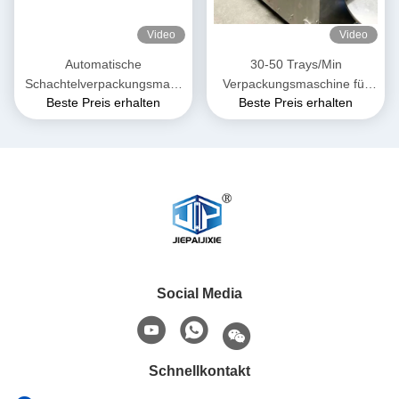
Video
Video
Automatische
30-50 Trays/Min
Schachtelverpackungsmasc
Verpackungsmaschine für
Beste Preis erhalten
Beste Preis erhalten
hine PLC-gesteuerte
Tierfutter
Lebensmittelschachtelverpac
kung
Social Media
Schnellkontakt