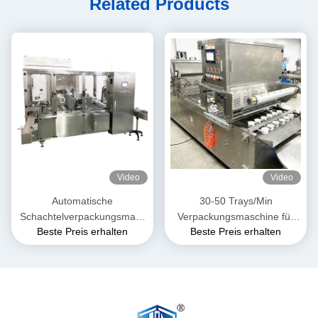
Related Products
Video
Video
Automatische
30-50 Trays/Min
Schachtelverpackungsmasc
Verpackungsmaschine für
Beste Preis erhalten
Beste Preis erhalten
hine PLC-gesteuerte
Tierfutter
Lebensmittelschachtelverpac
kung