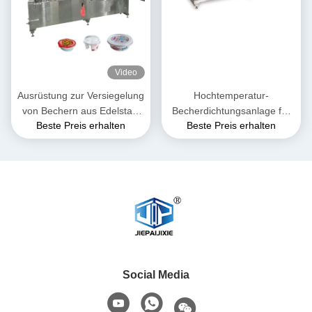
Video
Ausrüstung zur Versiegelung
Hochtemperatur-
von Bechern aus Edelstahl
Becherdichtungsanlage für
Beste Preis erhalten
Beste Preis erhalten
für die Lebensmittel- und
Teebläser Filmstärke 0,02-
Getränkeindustrie
0,05 mm
Social Media