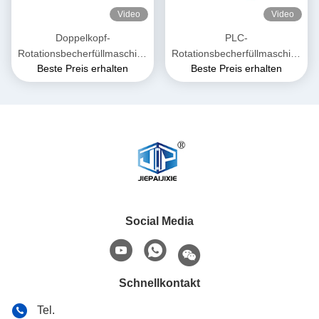
Video
Video
Doppelkopf-
PLC-
Rotationsbecherfüllmaschine
Rotationsbecherfüllmaschine
Beste Preis erhalten
Beste Preis erhalten
Kunststoffröhre Ketchup-
8 Becher/Min.
Soße Becherfüllversiegelung
Social Media
Schnellkontakt
Tel.