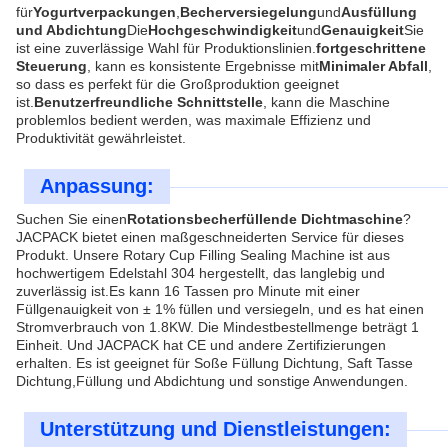
für
Yogurtverpackungen
,
Becherversiegelung
und
Ausfüllung
und Abdichtung
Die
Hochgeschwindigkeit
und
Genauigkeit
Sie
ist eine zuverlässige Wahl für Produktionslinien.
fortgeschrittene
Steuerung
, kann es konsistente Ergebnisse mit
Minimaler Abfall
,
so dass es perfekt für die Großproduktion geeignet
ist.
Benutzerfreundliche Schnittstelle
, kann die Maschine
problemlos bedient werden, was maximale Effizienz und
Produktivität gewährleistet.
Anpassung:
Suchen Sie einen
Rotationsbecherfüllende Dichtmaschine
?
JACPACK bietet einen maßgeschneiderten Service für dieses
Produkt. Unsere Rotary Cup Filling Sealing Machine ist aus
hochwertigem Edelstahl 304 hergestellt, das langlebig und
zuverlässig ist.Es kann 16 Tassen pro Minute mit einer
Füllgenauigkeit von ± 1% füllen und versiegeln, und es hat einen
Stromverbrauch von 1.8KW. Die Mindestbestellmenge beträgt 1
Einheit. Und JACPACK hat CE und andere Zertifizierungen
erhalten. Es ist geeignet für Soße Füllung Dichtung, Saft Tasse
Dichtung,Füllung und Abdichtung und sonstige Anwendungen.
Unterstützung und Dienstleistungen: