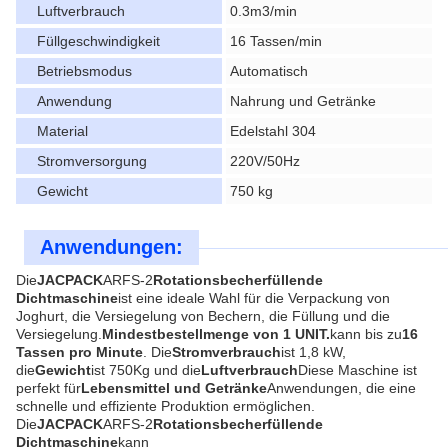
Luftverbrauch
0.3m3/min
Füllgeschwindigkeit
16 Tassen/min
Betriebsmodus
Automatisch
Anwendung
Nahrung und Getränke
Material
Edelstahl 304
Stromversorgung
220V/50Hz
Gewicht
750 kg
Anwendungen:
Die
JACPACK
ARFS-2
Rotationsbecherfüllende
Dichtmaschine
ist eine ideale Wahl für die Verpackung von
Joghurt, die Versiegelung von Bechern, die Füllung und die
Versiegelung.
Mindestbestellmenge von 1 UNIT.
kann bis zu
16
Tassen pro Minute
. Die
Stromverbrauch
ist 1,8 kW,
die
Gewicht
ist 750Kg und die
Luftverbrauch
Diese Maschine ist
perfekt für
Lebensmittel und Getränke
Anwendungen, die eine
schnelle und effiziente Produktion ermöglichen.
Die
JACPACK
ARFS-2
Rotationsbecherfüllende
Dichtmaschine
kann