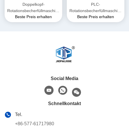
Doppelkopf-
PLC-
Rotationsbecherfüllmaschine
Rotationsbecherfüllmaschine
Beste Preis erhalten
Beste Preis erhalten
Kunststoffröhre Ketchup-
8 Becher/Min.
Soße Becherfüllversiegelung
Social Media
Schnellkontakt
Tel.
+86-577-61717980