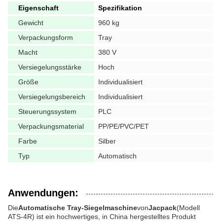
Eigenschaft
Spezifikation
Gewicht
960 kg
Verpackungsform
Tray
Macht
380 V
Versiegelungsstärke
Hoch
Größe
Individualisiert
Versiegelungsbereich
Individualisiert
Steuerungssystem
PLC
Verpackungsmaterial
PP/PE/PVC/PET
Farbe
Silber
Typ
Automatisch
Anwendungen:
Die
Automatische Tray-Siegelmaschine
von
Jacpack
(Modell
ATS-4R) ist ein hochwertiges, in China hergestelltes Produkt