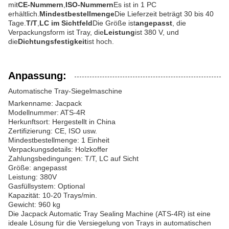
mit
CE-Nummern
,
ISO-Nummern
Es ist in 1 PC
erhältlich.
Mindestbestellmenge
Die Lieferzeit beträgt 30 bis 40
Tage.
T/T
,
LC im Sichtfeld
Die Größe ist
angepasst
, die
Verpackungsform ist Tray, die
Leistung
ist 380 V, und
die
Dichtungsfestigkeit
ist hoch.
Anpassung:
Automatische Tray-Siegelmaschine
Markenname: Jacpack
Modellnummer: ATS-4R
Herkunftsort: Hergestellt in China
Zertifizierung: CE, ISO usw.
Mindestbestellmenge: 1 Einheit
Verpackungsdetails: Holzkoffer
Zahlungsbedingungen: T/T, LC auf Sicht
Größe: angepasst
Leistung: 380V
Gasfüllsystem: Optional
Kapazität: 10-20 Trays/min.
Gewicht: 960 kg
Die Jacpack Automatic Tray Sealing Machine (ATS-4R) ist eine
ideale Lösung für die Versiegelung von Trays in automatischen