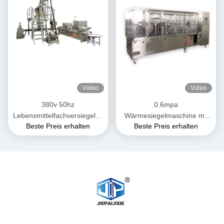
Video
Video
380v 50hz
0.6mpa
Lebensmittelfachversiegelun
Wärmesiegelmaschine mit
Beste Preis erhalten
Beste Preis erhalten
gsmaschine für schnell
Omron PID Thermostat
gefrorene Lebensmittel
Controller Panasonic Sensor