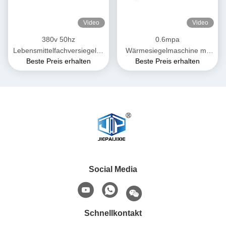
Video
Video
380v 50hz
0.6mpa
Lebensmittelfachversiegelun
Wärmesiegelmaschine mit
Beste Preis erhalten
Beste Preis erhalten
gsmaschine für schnell
Omron PID Thermostat
gefrorene Lebensmittel
Controller Panasonic Sensor
Social Media
Schnellkontakt