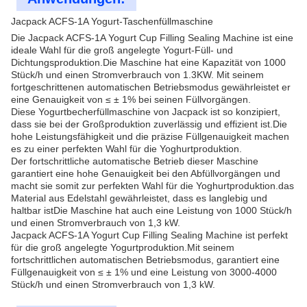
Jacpack ACFS-1A Yogurt-Taschenfüllmaschine
Die Jacpack ACFS-1A Yogurt Cup Filling Sealing Machine ist eine
ideale Wahl für die groß angelegte Yogurt-Füll- und
Dichtungsproduktion.Die Maschine hat eine Kapazität von 1000
Stück/h und einen Stromverbrauch von 1.3KW. Mit seinem
fortgeschrittenen automatischen Betriebsmodus gewährleistet er
eine Genauigkeit von ≤ ± 1% bei seinen Füllvorgängen.
Diese Yogurtbecherfüllmaschine von Jacpack ist so konzipiert,
dass sie bei der Großproduktion zuverlässig und effizient ist.Die
hohe Leistungsfähigkeit und die präzise Füllgenauigkeit machen
es zu einer perfekten Wahl für die Yoghurtproduktion.
Der fortschrittliche automatische Betrieb dieser Maschine
garantiert eine hohe Genauigkeit bei den Abfüllvorgängen und
macht sie somit zur perfekten Wahl für die Yoghurtproduktion.das
Material aus Edelstahl gewährleistet, dass es langlebig und
haltbar istDie Maschine hat auch eine Leistung von 1000 Stück/h
und einen Stromverbrauch von 1,3 kW.
Jacpack ACFS-1A Yogurt Cup Filling Sealing Machine ist perfekt
für die groß angelegte Yogurtproduktion.Mit seinem
fortschrittlichen automatischen Betriebsmodus, garantiert eine
Füllgenauigkeit von ≤ ± 1% und eine Leistung von 3000-4000
Stück/h und einen Stromverbrauch von 1,3 kW.