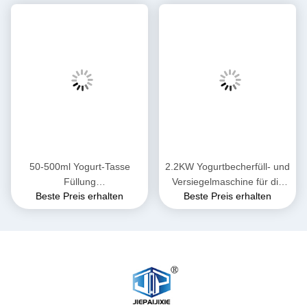
50-500ml Yogurt-Tasse
2.2KW Yogurtbecherfüll- und
Füllung
Versiegelmaschine für die
Beste Preis erhalten
Beste Preis erhalten
Versiegelungsmaschine für
industrielle Produktion
50-95mm Tasse